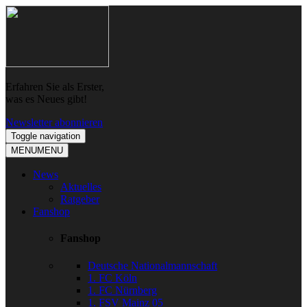
Skip
Skip
to
to
navigation
content
Erfahren Sie als Erster,
was es Neues gibt!
Newsletter abonnieren
Toggle navigation
MENU
MENU
News
Aktuelles
Ratgeber
Fanshop
Fanshop
Deutsche Nationalmannschaft
1. FC Köln
1. FC Nürnberg
1. FSV Mainz 05