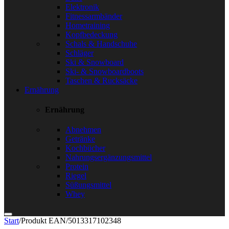
Elektronik
Fitnessarmbänder
Hometraining
Kopfbedeckung
Schals & Handschuhe
Schläger
Ski & Snowboard
Ski- & Snowboardboots
Taschen & Rucksäcke
Ernährung
Ernährung
Abnehmen
Getränke
Kochbücher
Nahrungsergänzungsmittel
Protein
Riegel
Süßungsmittel
Whey
Start
/
Produkt EAN
/
5013317102348