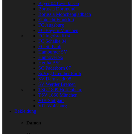
Bayer 04 Leverkusen
Borussia Dortmund
Borussia Mönchengladbach
Eintracht Frankfurt
FC Augsburg
FC Bayern München
FC Ingolstadt 04
FC Schalke 04
FC St. Pauli
Hamburger SV
Hannover 96
Hertha BSC
SC Paderborn 07
SpVgg Greuther Fürth
SV Darmstadt 98
SV Werder Bremen
TSG 1899 Hoffenheim
TSV 1860 München
VfB Stuttgart
VfL Wolfsburg
Bekleidung
Damen