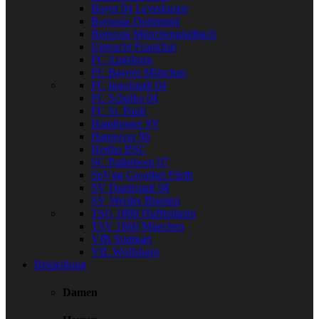
Bayer 04 Leverkusen
Borussia Dortmund
Borussia Mönchengladbach
Eintracht Frankfurt
FC Augsburg
FC Bayern München
FC Ingolstadt 04
FC Schalke 04
FC St. Pauli
Hamburger SV
Hannover 96
Hertha BSC
SC Paderborn 07
SpVgg Greuther Fürth
SV Darmstadt 98
SV Werder Bremen
TSG 1899 Hoffenheim
TSV 1860 München
VfB Stuttgart
VfL Wolfsburg
Bekleidung
Damen