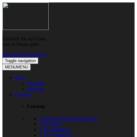
Skip
Skip
to
to
navigation
content
Erfahren Sie als Erster,
was es Neues gibt!
Newsletter abonnieren
Toggle navigation
MENU
MENU
News
Aktuelles
Ratgeber
Fanshop
Fanshop
Deutsche Nationalmannschaft
1. FC Köln
1. FC Nürnberg
1. FSV Mainz 05