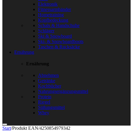
Elektronik
Fitnessarmbänder
Hometraining
Kopfbedeckung
Schals & Handschuhe
Schläger
Ski & Snowboard
Ski- & Snowboardboots
Taschen & Rucksäcke
Ernährung
Ernährung
Abnehmen
Getränke
Kochbücher
Nahrungsergänzungsmittel
Protein
Riegel
Süßungsmittel
Whey
Start
/
Produkt EAN
/
4250854979342