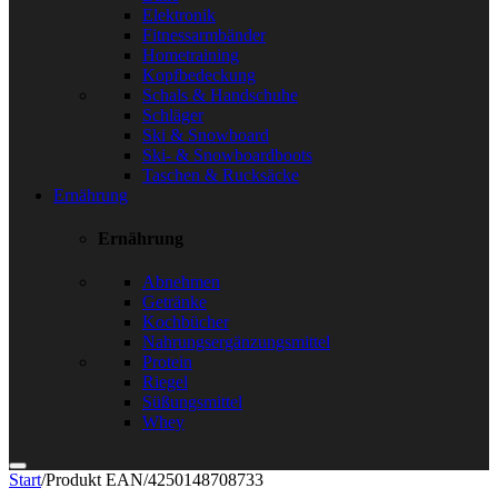
Elektronik
Fitnessarmbänder
Hometraining
Kopfbedeckung
Schals & Handschuhe
Schläger
Ski & Snowboard
Ski- & Snowboardboots
Taschen & Rucksäcke
Ernährung
Ernährung
Abnehmen
Getränke
Kochbücher
Nahrungsergänzungsmittel
Protein
Riegel
Süßungsmittel
Whey
Start
/
Produkt EAN
/
4250148708733