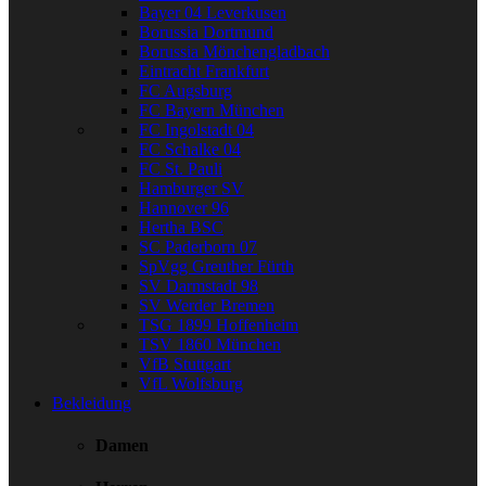
Bayer 04 Leverkusen
Borussia Dortmund
Borussia Mönchengladbach
Eintracht Frankfurt
FC Augsburg
FC Bayern München
FC Ingolstadt 04
FC Schalke 04
FC St. Pauli
Hamburger SV
Hannover 96
Hertha BSC
SC Paderborn 07
SpVgg Greuther Fürth
SV Darmstadt 98
SV Werder Bremen
TSG 1899 Hoffenheim
TSV 1860 München
VfB Stuttgart
VfL Wolfsburg
Bekleidung
Damen