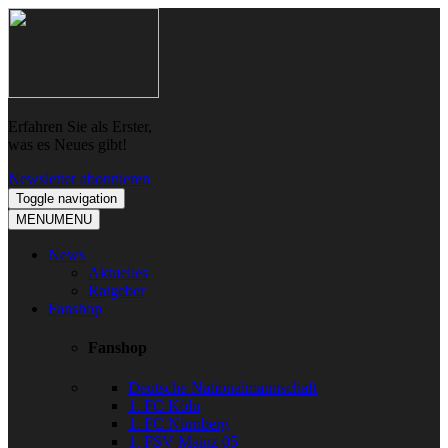
Skip
Skip
to
to
navigation
content
Erfahren Sie als Erster,
was es Neues gibt!
Newsletter abonnieren
Toggle navigation
MENU
MENU
News
Aktuelles
Ratgeber
Fanshop
Fanshop
Deutsche Nationalmannschaft
1. FC Köln
1. FC Nürnberg
1. FSV Mainz 05