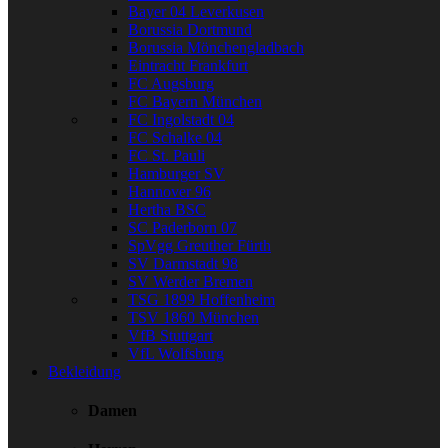
Bayer 04 Leverkusen
Borussia Dortmund
Borussia Mönchengladbach
Eintracht Frankfurt
FC Augsburg
FC Bayern München
FC Ingolstadt 04
FC Schalke 04
FC St. Pauli
Hamburger SV
Hannover 96
Hertha BSC
SC Paderborn 07
SpVgg Greuther Fürth
SV Darmstadt 98
SV Werder Bremen
TSG 1899 Hoffenheim
TSV 1860 München
VfB Stuttgart
VfL Wolfsburg
Bekleidung
Damen