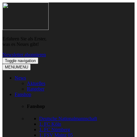
Skip
Skip
to
to
navigation
content
Erfahren Sie als Erster,
was es Neues gibt!
Newsletter abonnieren
Toggle navigation
MENU
MENU
News
Aktuelles
Ratgeber
Fanshop
Fanshop
Deutsche Nationalmannschaft
1. FC Köln
1. FC Nürnberg
1. FSV Mainz 05