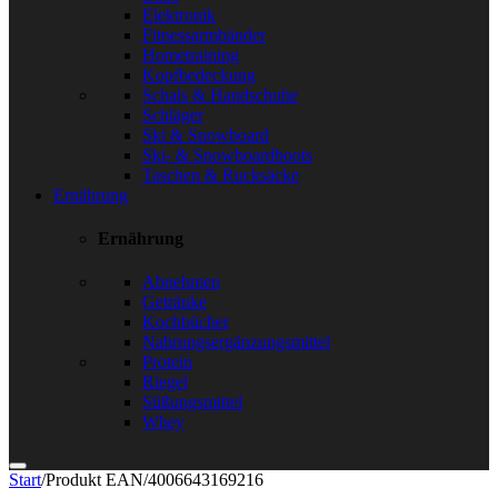
Elektronik
Fitnessarmbänder
Hometraining
Kopfbedeckung
Schals & Handschuhe
Schläger
Ski & Snowboard
Ski- & Snowboardboots
Taschen & Rucksäcke
Ernährung
Ernährung
Abnehmen
Getränke
Kochbücher
Nahrungsergänzungsmittel
Protein
Riegel
Süßungsmittel
Whey
Start
/
Produkt EAN
/
4006643169216