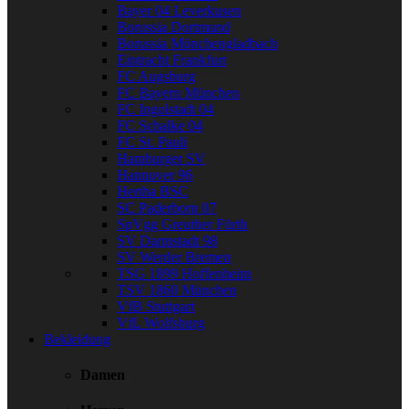
Bayer 04 Leverkusen
Borussia Dortmund
Borussia Mönchengladbach
Eintracht Frankfurt
FC Augsburg
FC Bayern München
FC Ingolstadt 04
FC Schalke 04
FC St. Pauli
Hamburger SV
Hannover 96
Hertha BSC
SC Paderborn 07
SpVgg Greuther Fürth
SV Darmstadt 98
SV Werder Bremen
TSG 1899 Hoffenheim
TSV 1860 München
VfB Stuttgart
VfL Wolfsburg
Bekleidung
Damen