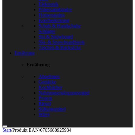
Elektronik
Fitnessarmbänder
Hometraining
Kopfbedeckung
Schals & Handschuhe
Schläger
Ski & Snowboard
Ski- & Snowboardboots
Taschen & Rucksäcke
Ernährung
Ernährung
Abnehmen
Getränke
Kochbücher
Nahrungsergänzungsmittel
Protein
Riegel
Süßungsmittel
Whey
Start
/
Produkt EAN
/
0705688925934