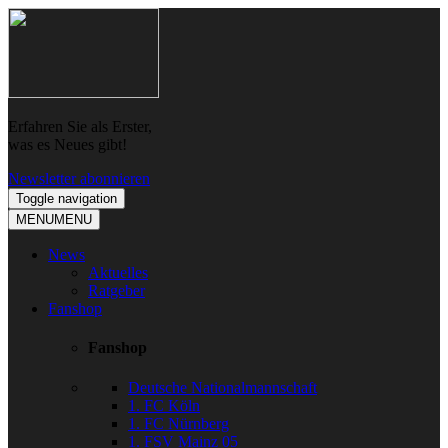
Skip
Skip
to
to
navigation
content
Erfahren Sie als Erster,
was es Neues gibt!
Newsletter abonnieren
Toggle navigation
MENU
MENU
News
Aktuelles
Ratgeber
Fanshop
Fanshop
Deutsche Nationalmannschaft
1. FC Köln
1. FC Nürnberg
1. FSV Mainz 05