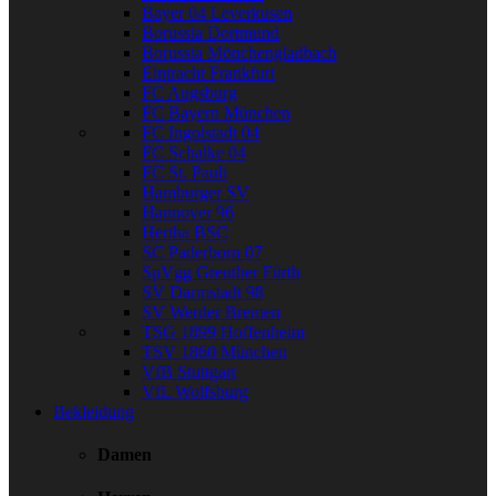
Bayer 04 Leverkusen
Borussia Dortmund
Borussia Mönchengladbach
Eintracht Frankfurt
FC Augsburg
FC Bayern München
FC Ingolstadt 04
FC Schalke 04
FC St. Pauli
Hamburger SV
Hannover 96
Hertha BSC
SC Paderborn 07
SpVgg Greuther Fürth
SV Darmstadt 98
SV Werder Bremen
TSG 1899 Hoffenheim
TSV 1860 München
VfB Stuttgart
VfL Wolfsburg
Bekleidung
Damen