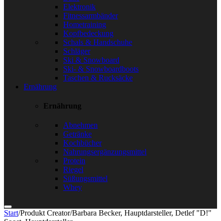
Elektronik
Fitnessarmbänder
Hometraining
Kopfbedeckung
Schals & Handschuhe
Schläger
Ski & Snowboard
Ski- & Snowboardboots
Taschen & Rucksäcke
Ernährung
Ernährung
Abnehmen
Getränke
Kochbücher
Nahrungsergänzungsmittel
Protein
Riegel
Süßungsmittel
Whey
Start
/
Produkt Creator
/
Barbara Becker, Hauptdarsteller, Detlef "D!"