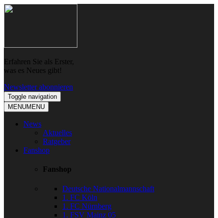
Skip
Skip
to
to
navigation
content
Erfahren Sie als Erster,
was es Neues gibt!
Newsletter abonnieren
Toggle navigation
MENU
MENU
News
Aktuelles
Ratgeber
Fanshop
Fanshop
Deutsche Nationalmannschaft
1. FC Köln
1. FC Nürnberg
1. FSV Mainz 05