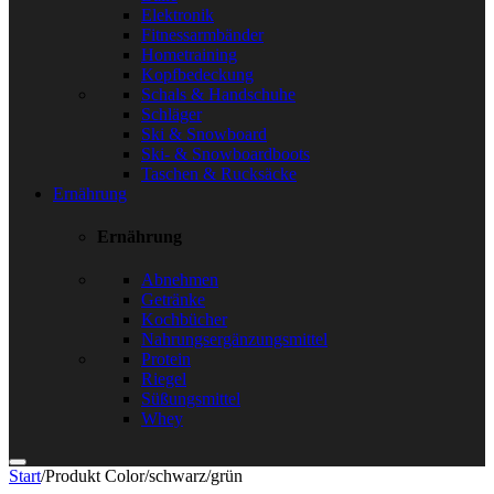
Elektronik
Fitnessarmbänder
Hometraining
Kopfbedeckung
Schals & Handschuhe
Schläger
Ski & Snowboard
Ski- & Snowboardboots
Taschen & Rucksäcke
Ernährung
Ernährung
Abnehmen
Getränke
Kochbücher
Nahrungsergänzungsmittel
Protein
Riegel
Süßungsmittel
Whey
Start
/
Produkt Color
/
schwarz/grün