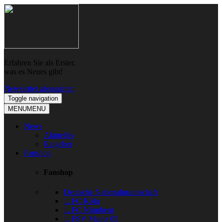
Skip
Skip
to
to
navigation
content
Erfahren Sie als Erster,
was es Neues gibt!
Newsletter abonnieren
Toggle navigation
MENU
MENU
News
Aktuelles
Ratgeber
Fanshop
Fanshop
Deutsche Nationalmannschaft
1. FC Köln
1. FC Nürnberg
1. FSV Mainz 05