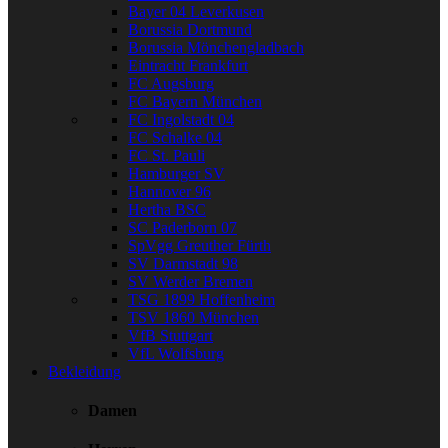
Bayer 04 Leverkusen
Borussia Dortmund
Borussia Mönchengladbach
Eintracht Frankfurt
FC Augsburg
FC Bayern München
FC Ingolstadt 04
FC Schalke 04
FC St. Pauli
Hamburger SV
Hannover 96
Hertha BSC
SC Paderborn 07
SpVgg Greuther Fürth
SV Darmstadt 98
SV Werder Bremen
TSG 1899 Hoffenheim
TSV 1860 München
VfB Stuttgart
VfL Wolfsburg
Bekleidung
Damen