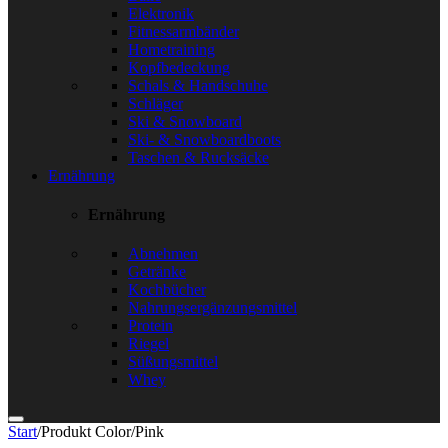
Elektronik
Fitnessarmbänder
Hometraining
Kopfbedeckung
Schals & Handschuhe
Schläger
Ski & Snowboard
Ski- & Snowboardboots
Taschen & Rucksäcke
Ernährung
Ernährung
Abnehmen
Getränke
Kochbücher
Nahrungsergänzungsmittel
Protein
Riegel
Süßungsmittel
Whey
Start
/
Produkt Color
/
Pink