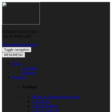
Skip
Skip
to
to
navigation
content
Erfahren Sie als Erster,
was es Neues gibt!
Newsletter abonnieren
Toggle navigation
MENU
MENU
News
Aktuelles
Ratgeber
Fanshop
Fanshop
Deutsche Nationalmannschaft
1. FC Köln
1. FC Nürnberg
1. FSV Mainz 05