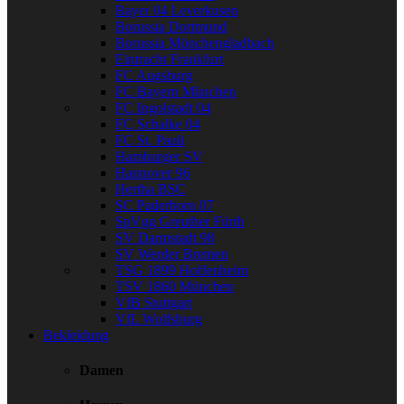
Bayer 04 Leverkusen
Borussia Dortmund
Borussia Mönchengladbach
Eintracht Frankfurt
FC Augsburg
FC Bayern München
FC Ingolstadt 04
FC Schalke 04
FC St. Pauli
Hamburger SV
Hannover 96
Hertha BSC
SC Paderborn 07
SpVgg Greuther Fürth
SV Darmstadt 98
SV Werder Bremen
TSG 1899 Hoffenheim
TSV 1860 München
VfB Stuttgart
VfL Wolfsburg
Bekleidung
Damen