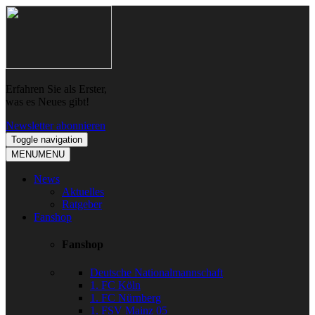
Skip
Skip
to
to
navigation
content
Erfahren Sie als Erster,
was es Neues gibt!
Newsletter abonnieren
Toggle navigation
MENU
MENU
News
Aktuelles
Ratgeber
Fanshop
Fanshop
Deutsche Nationalmannschaft
1. FC Köln
1. FC Nürnberg
1. FSV Mainz 05