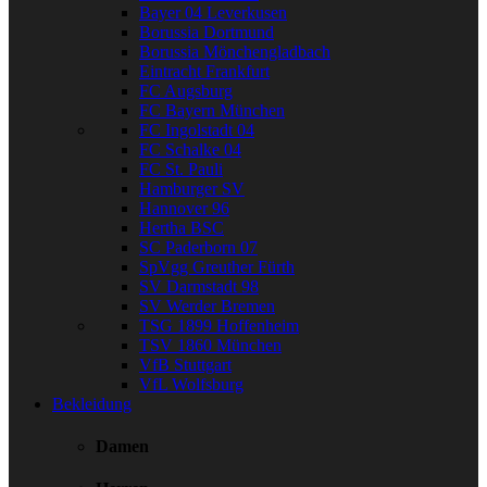
Bayer 04 Leverkusen
Borussia Dortmund
Borussia Mönchengladbach
Eintracht Frankfurt
FC Augsburg
FC Bayern München
FC Ingolstadt 04
FC Schalke 04
FC St. Pauli
Hamburger SV
Hannover 96
Hertha BSC
SC Paderborn 07
SpVgg Greuther Fürth
SV Darmstadt 98
SV Werder Bremen
TSG 1899 Hoffenheim
TSV 1860 München
VfB Stuttgart
VfL Wolfsburg
Bekleidung
Damen