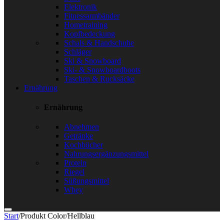
Elektronik
Fitnessarmbänder
Hometraining
Kopfbedeckung
Schals & Handschuhe
Schläger
Ski & Snowboard
Ski- & Snowboardboots
Taschen & Rucksäcke
Ernährung
Ernährung
Abnehmen
Getränke
Kochbücher
Nahrungsergänzungsmittel
Protein
Riegel
Süßungsmittel
Whey
Start
/
Produkt Color
/
Hellblau