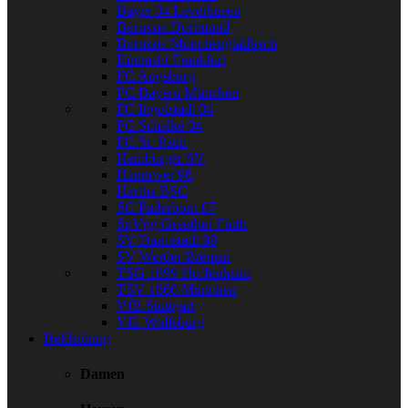
Bayer 04 Leverkusen
Borussia Dortmund
Borussia Mönchengladbach
Eintracht Frankfurt
FC Augsburg
FC Bayern München
FC Ingolstadt 04
FC Schalke 04
FC St. Pauli
Hamburger SV
Hannover 96
Hertha BSC
SC Paderborn 07
SpVgg Greuther Fürth
SV Darmstadt 98
SV Werder Bremen
TSG 1899 Hoffenheim
TSV 1860 München
VfB Stuttgart
VfL Wolfsburg
Bekleidung
Damen