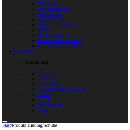
Elektronik
Fitnessarmbänder
Hometraining
Kopfbedeckung
Schals & Handschuhe
Schläger
Ski & Snowboard
Ski- & Snowboardboots
Taschen & Rucksäcke
Ernährung
Ernährung
Abnehmen
Getränke
Kochbücher
Nahrungsergänzungsmittel
Protein
Riegel
Süßungsmittel
Whey
Start
/
Produkt Binding
/
Schuhe