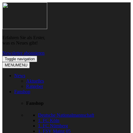
Skip
Skip
to
to
navigation
content
Erfahren Sie als Erster,
was es Neues gibt!
Newsletter abonnieren
Toggle navigation
MENU
MENU
News
Aktuelles
Ratgeber
Fanshop
Fanshop
Deutsche Nationalmannschaft
1. FC Köln
1. FC Nürnberg
1. FSV Mainz 05