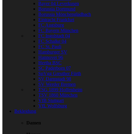
Bayer 04 Leverkusen
Borussia Dortmund
Borussia Mönchengladbach
Eintracht Frankfurt
FC Augsburg
FC Bayern München
FC Ingolstadt 04
FC Schalke 04
FC St. Pauli
Hamburger SV
Hannover 96
Hertha BSC
SC Paderborn 07
SpVgg Greuther Fürth
SV Darmstadt 98
SV Werder Bremen
TSG 1899 Hoffenheim
TSV 1860 München
VfB Stuttgart
VfL Wolfsburg
Bekleidung
Damen