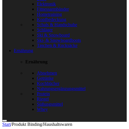
Elektronik
Fitnessarmbänder
Hometraining
Kopfbedeckung
Schals & Handschuhe
Schläger
Ski & Snowboard
Ski- & Snowboardboots
Taschen & Rucksäcke
Ernährung
Ernährung
Abnehmen
Getränke
Kochbücher
Nahrungsergänzungsmittel
Protein
Riegel
Süßungsmittel
Whey
Start
/
Produkt Binding
/
Haushaltswaren