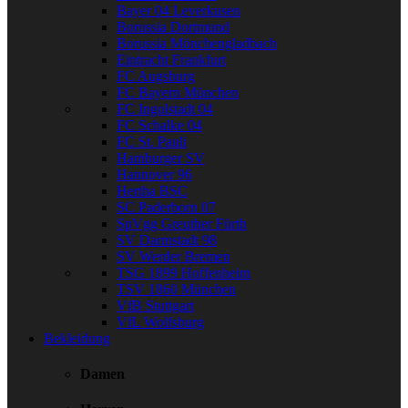
Bayer 04 Leverkusen
Borussia Dortmund
Borussia Mönchengladbach
Eintracht Frankfurt
FC Augsburg
FC Bayern München
FC Ingolstadt 04
FC Schalke 04
FC St. Pauli
Hamburger SV
Hannover 96
Hertha BSC
SC Paderborn 07
SpVgg Greuther Fürth
SV Darmstadt 98
SV Werder Bremen
TSG 1899 Hoffenheim
TSV 1860 München
VfB Stuttgart
VfL Wolfsburg
Bekleidung
Damen