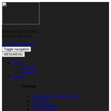
Skip
Skip
to
to
navigation
content
Erfahren Sie als Erster,
was es Neues gibt!
Newsletter abonnieren
Toggle navigation
MENU
MENU
News
Aktuelles
Ratgeber
Fanshop
Fanshop
Deutsche Nationalmannschaft
1. FC Köln
1. FC Nürnberg
1. FSV Mainz 05