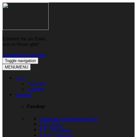
Skip
Skip
to
to
navigation
content
Erfahren Sie als Erster,
was es Neues gibt!
Newsletter abonnieren
Toggle navigation
MENU
MENU
News
Aktuelles
Ratgeber
Fanshop
Fanshop
Deutsche Nationalmannschaft
1. FC Köln
1. FC Nürnberg
1. FSV Mainz 05