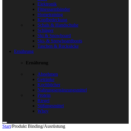
Elektronik
Fitnessarmbänder
Hometraining
Kopfbedeckung
Schals & Handschuhe
Schläger
Ski & Snowboard
Ski- & Snowboardboots
Taschen & Rucksäcke
Ernährung
Ernährung
Abnehmen
Getränke
Kochbücher
Nahrungsergänzungsmittel
Protein
Riegel
Süßungsmittel
Whey
Start
/
Produkt Binding
/
Ausrüstung