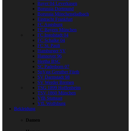
Bayer 04 Leverkusen
Borussia Dortmund
Borussia Mönchengladbach
Eintracht Frankfurt
FC Augsburg
FC Bayern München
FC Ingolstadt 04
FC Schalke 04
FC St. Pauli
Hamburger SV
Hannover 96
Hertha BSC
SC Paderborn 07
SpVgg Greuther Fürth
SV Darmstadt 98
SV Werder Bremen
TSG 1899 Hoffenheim
TSV 1860 München
VfB Stuttgart
VfL Wolfsburg
Bekleidung
Damen