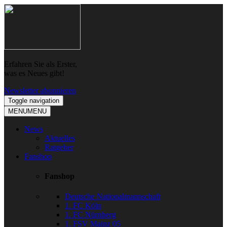
Skip
Skip
to
to
navigation
content
Erfahren Sie als Erster,
was es Neues gibt!
Newsletter abonnieren
Toggle navigation
MENU
MENU
News
Aktuelles
Ratgeber
Fanshop
Fanshop
Deutsche Nationalmannschaft
1. FC Köln
1. FC Nürnberg
1. FSV Mainz 05