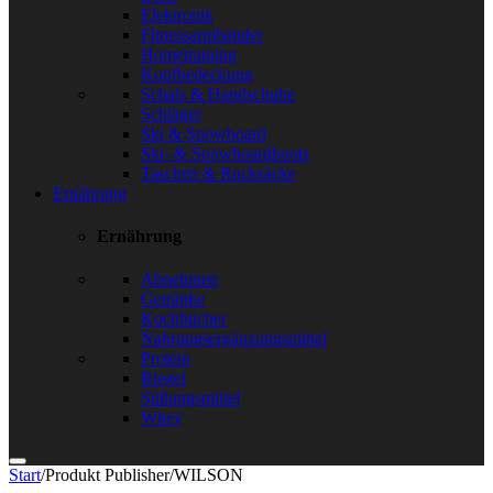
Elektronik
Fitnessarmbänder
Hometraining
Kopfbedeckung
Schals & Handschuhe
Schläger
Ski & Snowboard
Ski- & Snowboardboots
Taschen & Rucksäcke
Ernährung
Ernährung
Abnehmen
Getränke
Kochbücher
Nahrungsergänzungsmittel
Protein
Riegel
Süßungsmittel
Whey
Start
/
Produkt Publisher
/
WILSON