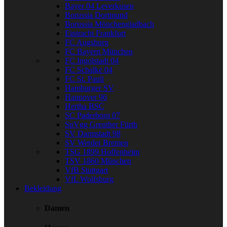
Bayer 04 Leverkusen
Borussia Dortmund
Borussia Mönchengladbach
Eintracht Frankfurt
FC Augsburg
FC Bayern München
FC Ingolstadt 04
FC Schalke 04
FC St. Pauli
Hamburger SV
Hannover 96
Hertha BSC
SC Paderborn 07
SpVgg Greuther Fürth
SV Darmstadt 98
SV Werder Bremen
TSG 1899 Hoffenheim
TSV 1860 München
VfB Stuttgart
VfL Wolfsburg
Bekleidung
Damen