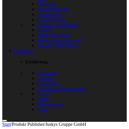
Elektronik
Fitnessarmbänder
Hometraining
Kopfbedeckung
Schals & Handschuhe
Schläger
Ski & Snowboard
Ski- & Snowboardboots
Taschen & Rucksäcke
Ernährung
Ernährung
Abnehmen
Getränke
Kochbücher
Nahrungsergänzungsmittel
Protein
Riegel
Süßungsmittel
Whey
Start
/
Produkt Publisher
/
Juskys Gruppe GmbH