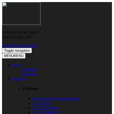
Skip
Skip
to
to
navigation
content
Erfahren Sie als Erster,
was es Neues gibt!
Newsletter abonnieren
Toggle navigation
MENU
MENU
News
Aktuelles
Ratgeber
Fanshop
Fanshop
Deutsche Nationalmannschaft
1. FC Köln
1. FC Nürnberg
1. FSV Mainz 05