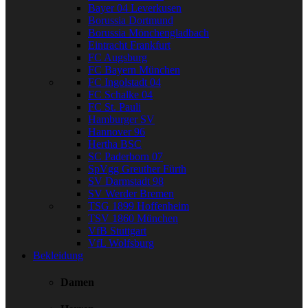
Bayer 04 Leverkusen
Borussia Dortmund
Borussia Mönchengladbach
Eintracht Frankfurt
FC Augsburg
FC Bayern München
FC Ingolstadt 04
FC Schalke 04
FC St. Pauli
Hamburger SV
Hannover 96
Hertha BSC
SC Paderborn 07
SpVgg Greuther Fürth
SV Darmstadt 98
SV Werder Bremen
TSG 1899 Hoffenheim
TSV 1860 München
VfB Stuttgart
VfL Wolfsburg
Bekleidung
Damen