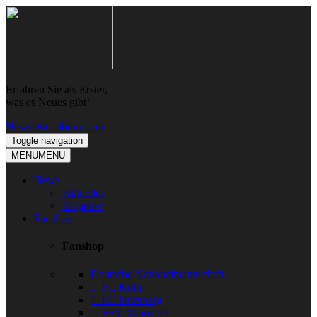
Skip
Skip
to
to
navigation
content
Erfahren Sie als Erster,
was es Neues gibt!
Newsletter abonnieren
Toggle navigation
MENU
MENU
News
Aktuelles
Ratgeber
Fanshop
Fanshop
Deutsche Nationalmannschaft
1. FC Köln
1. FC Nürnberg
1. FSV Mainz 05