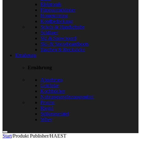
Elektronik
Fitnessarmbänder
Hometraining
Kopfbedeckung
Schals & Handschuhe
Schläger
Ski & Snowboard
Ski- & Snowboardboots
Taschen & Rucksäcke
Ernährung
Ernährung
Abnehmen
Getränke
Kochbücher
Nahrungsergänzungsmittel
Protein
Riegel
Süßungsmittel
Whey
Start
/
Produkt Publisher
/
HAEST