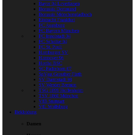
Bayer 04 Leverkusen
Borussia Dortmund
Borussia Mönchengladbach
Eintracht Frankfurt
FC Augsburg
FC Bayern München
FC Ingolstadt 04
FC Schalke 04
FC St. Pauli
Hamburger SV
Hannover 96
Hertha BSC
SC Paderborn 07
SpVgg Greuther Fürth
SV Darmstadt 98
SV Werder Bremen
TSG 1899 Hoffenheim
TSV 1860 München
VfB Stuttgart
VfL Wolfsburg
Bekleidung
Damen