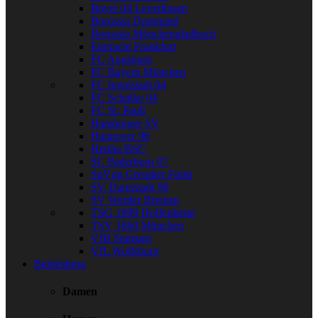
Bayer 04 Leverkusen
Borussia Dortmund
Borussia Mönchengladbach
Eintracht Frankfurt
FC Augsburg
FC Bayern München
FC Ingolstadt 04
FC Schalke 04
FC St. Pauli
Hamburger SV
Hannover 96
Hertha BSC
SC Paderborn 07
SpVgg Greuther Fürth
SV Darmstadt 98
SV Werder Bremen
TSG 1899 Hoffenheim
TSV 1860 München
VfB Stuttgart
VfL Wolfsburg
Bekleidung
Damen