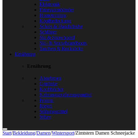
Elektronik
Fitnessarmbänder
Hometraining
Kopfbedeckung
Schals & Handschuhe
Schläger
Ski & Snowboard
Ski- & Snowboardboots
Taschen & Rucksäcke
Ernährung
Ernährung
Abnehmen
Getränke
Kochbücher
Nahrungsergänzungsmittel
Protein
Riegel
Süßungsmittel
Whey
Start
/
Bekleidung
/
Damen
/
Wintersport
/
Zimtstern Damen Schneejacke