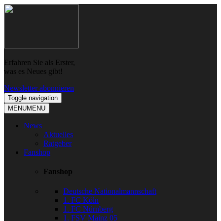
Skip
Skip
to
to
navigation
content
Erfahren Sie als Erster,
was es Neues gibt!
Newsletter abonnieren
Toggle navigation
MENU
MENU
News
Aktuelles
Ratgeber
Fanshop
Fanshop
Deutsche Nationalmannschaft
1. FC Köln
1. FC Nürnberg
1. FSV Mainz 05