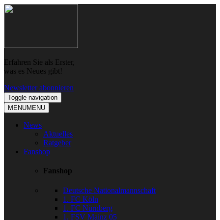
Skip
Skip
to
to
navigation
content
Erfahren Sie als Erster,
was es Neues gibt!
Newsletter abonnieren
Toggle navigation
MENU
MENU
News
Aktuelles
Ratgeber
Fanshop
Fanshop
Deutsche Nationalmannschaft
1. FC Köln
1. FC Nürnberg
1. FSV Mainz 05