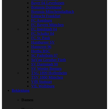
Bayer 04 Leverkusen
Borussia Dortmund
Borussia Mönchengladbach
Eintracht Frankfurt
FC Augsburg
FC Bayern München
FC Ingolstadt 04
FC Schalke 04
FC St. Pauli
Hamburger SV
Hannover 96
Hertha BSC
SC Paderborn 07
SpVgg Greuther Fürth
SV Darmstadt 98
SV Werder Bremen
TSG 1899 Hoffenheim
TSV 1860 München
VfB Stuttgart
VfL Wolfsburg
Bekleidung
Damen