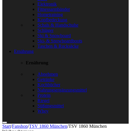
Elektronik
Fitnessarmbänder
Hometraining
Kopfbedeckung
Schals & Handschuhe
Schläger
Ski & Snowboard
Ski- & Snowboardboots
Taschen & Rucksäcke
Ernährung
Ernährung
Abnehmen
Getränke
Kochbücher
Nahrungsergänzungsmittel
Protein
Riegel
Süßungsmittel
Whey
Start
/
Fanshop
/
TSV 1860 München
/
TSV 1860 München