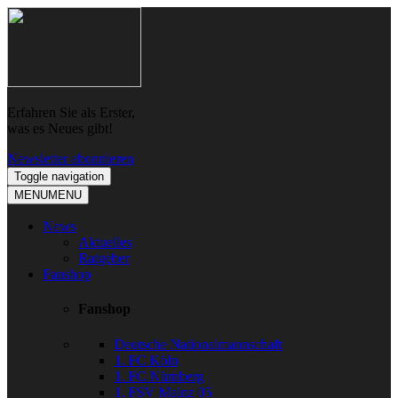
Skip
Skip
to
to
navigation
content
Erfahren Sie als Erster,
was es Neues gibt!
Newsletter abonnieren
Toggle navigation
MENU
MENU
News
Aktuelles
Ratgeber
Fanshop
Fanshop
Deutsche Nationalmannschaft
1. FC Köln
1. FC Nürnberg
1. FSV Mainz 05