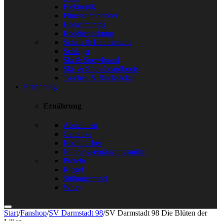
Elektronik
Fitnessarmbänder
Hometraining
Kopfbedeckung
Schals & Handschuhe
Schläger
Ski & Snowboard
Ski- & Snowboardboots
Taschen & Rucksäcke
Ernährung
Ernährung
Abnehmen
Getränke
Kochbücher
Nahrungsergänzungsmittel
Protein
Riegel
Süßungsmittel
Whey
Start
/
Fanshop
/
SV Darmstadt 98
/
SV Darmstadt 98 Die Blüten der