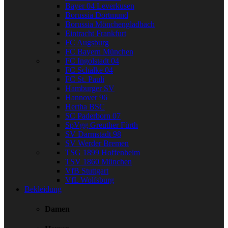
Bayer 04 Leverkusen
Borussia Dortmund
Borussia Mönchengladbach
Eintracht Frankfurt
FC Augsburg
FC Bayern München
FC Ingolstadt 04
FC Schalke 04
FC St. Pauli
Hamburger SV
Hannover 96
Hertha BSC
SC Paderborn 07
SpVgg Greuther Fürth
SV Darmstadt 98
SV Werder Bremen
TSG 1899 Hoffenheim
TSV 1860 München
VfB Stuttgart
VfL Wolfsburg
Bekleidung
Damen