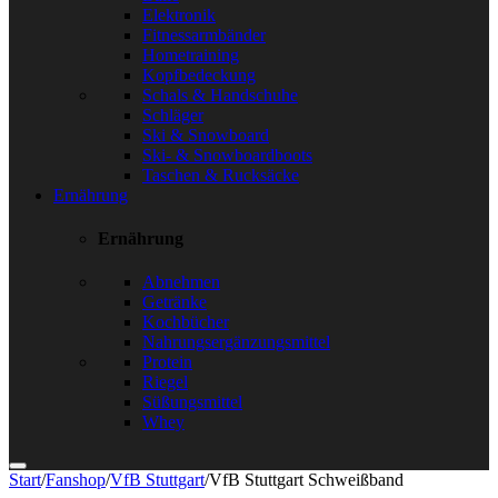
Elektronik
Fitnessarmbänder
Hometraining
Kopfbedeckung
Schals & Handschuhe
Schläger
Ski & Snowboard
Ski- & Snowboardboots
Taschen & Rucksäcke
Ernährung
Ernährung
Abnehmen
Getränke
Kochbücher
Nahrungsergänzungsmittel
Protein
Riegel
Süßungsmittel
Whey
Start
/
Fanshop
/
VfB Stuttgart
/
VfB Stuttgart Schweißband