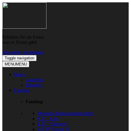
Skip
Skip
to
to
navigation
content
Erfahren Sie als Erster,
was es Neues gibt!
Newsletter abonnieren
Toggle navigation
MENU
MENU
News
Aktuelles
Ratgeber
Fanshop
Fanshop
Deutsche Nationalmannschaft
1. FC Köln
1. FC Nürnberg
1. FSV Mainz 05