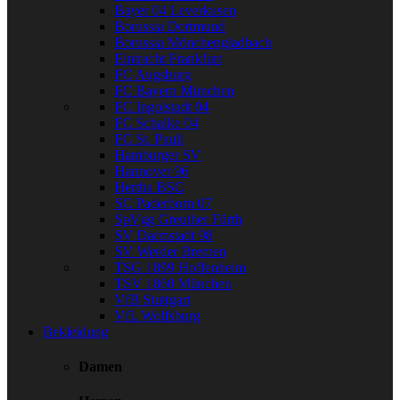
Bayer 04 Leverkusen
Borussia Dortmund
Borussia Mönchengladbach
Eintracht Frankfurt
FC Augsburg
FC Bayern München
FC Ingolstadt 04
FC Schalke 04
FC St. Pauli
Hamburger SV
Hannover 96
Hertha BSC
SC Paderborn 07
SpVgg Greuther Fürth
SV Darmstadt 98
SV Werder Bremen
TSG 1899 Hoffenheim
TSV 1860 München
VfB Stuttgart
VfL Wolfsburg
Bekleidung
Damen