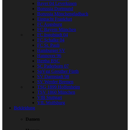
Bayer 04 Leverkusen
Borussia Dortmund
Borussia Mönchengladbach
Eintracht Frankfurt
FC Augsburg
FC Bayern München
FC Ingolstadt 04
FC Schalke 04
FC St. Pauli
Hamburger SV
Hannover 96
Hertha BSC
SC Paderborn 07
SpVgg Greuther Fürth
SV Darmstadt 98
SV Werder Bremen
TSG 1899 Hoffenheim
TSV 1860 München
VfB Stuttgart
VfL Wolfsburg
Bekleidung
Damen