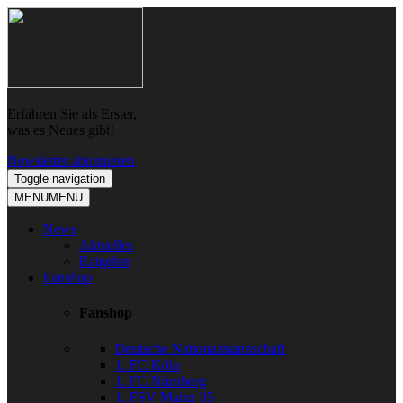
Skip
Skip
to
to
navigation
content
Erfahren Sie als Erster,
was es Neues gibt!
Newsletter abonnieren
Toggle navigation
MENU
MENU
News
Aktuelles
Ratgeber
Fanshop
Fanshop
Deutsche Nationalmannschaft
1. FC Köln
1. FC Nürnberg
1. FSV Mainz 05