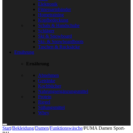
Elektronik
Fitnessarmbänder
Hometraining
Kopfbedeckung
Schals & Handschuhe
Schläger
Ski & Snowboard
Ski- & Snowboardboots
Taschen & Rucksäcke
Ernährung
Ernährung
Abnehmen
Getränke
Kochbücher
Nahrungsergänzungsmittel
Protein
Riegel
Süßungsmittel
Whey
Start
/
Bekleidung
/
Damen
/
Funktionswäsche
/
PUMA Damen Sport-