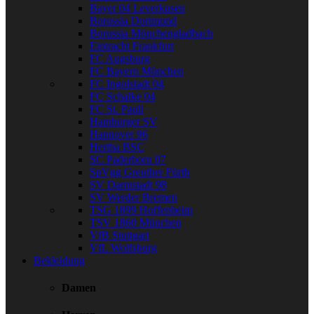
Bayer 04 Leverkusen
Borussia Dortmund
Borussia Mönchengladbach
Eintracht Frankfurt
FC Augsburg
FC Bayern München
FC Ingolstadt 04
FC Schalke 04
FC St. Pauli
Hamburger SV
Hannover 96
Hertha BSC
SC Paderborn 07
SpVgg Greuther Fürth
SV Darmstadt 98
SV Werder Bremen
TSG 1899 Hoffenheim
TSV 1860 München
VfB Stuttgart
VfL Wolfsburg
Bekleidung
Damen