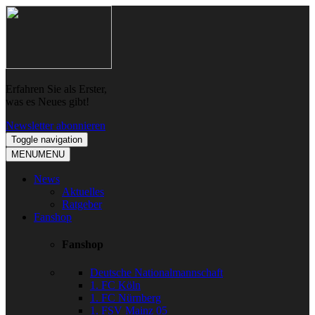
Skip
Skip
to
to
navigation
content
Erfahren Sie als Erster,
was es Neues gibt!
Newsletter abonnieren
Toggle navigation
MENU
MENU
News
Aktuelles
Ratgeber
Fanshop
Fanshop
Deutsche Nationalmannschaft
1. FC Köln
1. FC Nürnberg
1. FSV Mainz 05