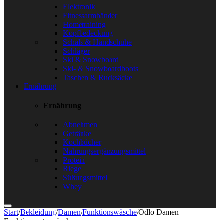
Elektronik
Fitnessarmbänder
Hometraining
Kopfbedeckung
Schals & Handschuhe
Schläger
Ski & Snowboard
Ski- & Snowboardboots
Taschen & Rucksäcke
Ernährung
Ernährung
Abnehmen
Getränke
Kochbücher
Nahrungsergänzungsmittel
Protein
Riegel
Süßungsmittel
Whey
Start
/
Bekleidung
/
Damen
/
Funktionswäsche
/
Odlo Damen