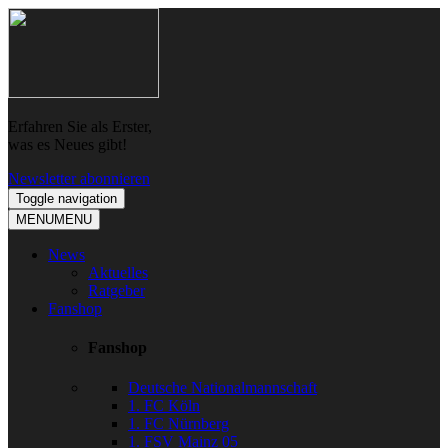
Skip
Skip
to
to
navigation
content
Erfahren Sie als Erster,
was es Neues gibt!
Newsletter abonnieren
Toggle navigation
MENU
MENU
News
Aktuelles
Ratgeber
Fanshop
Fanshop
Deutsche Nationalmannschaft
1. FC Köln
1. FC Nürnberg
1. FSV Mainz 05