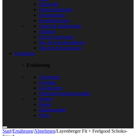
Elektronik
Fitnessarmbänder
Hometraining
Kopfbedeckung
Schals & Handschuhe
Schläger
Ski & Snowboard
Ski- & Snowboardboots
Taschen & Rucksäcke
Ernährung
Ernährung
Abnehmen
Getränke
Kochbücher
Nahrungsergänzungsmittel
Protein
Riegel
Süßungsmittel
Whey
Start
/
Ernährung
/
Abnehmen
/
Layenberger Fit + Feelgood Schoko-