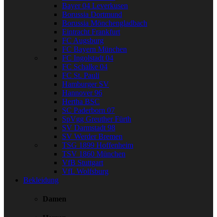
Bayer 04 Leverkusen
Borussia Dortmund
Borussia Mönchengladbach
Eintracht Frankfurt
FC Augsburg
FC Bayern München
FC Ingolstadt 04
FC Schalke 04
FC St. Pauli
Hamburger SV
Hannover 96
Hertha BSC
SC Paderborn 07
SpVgg Greuther Fürth
SV Darmstadt 98
SV Werder Bremen
TSG 1899 Hoffenheim
TSV 1860 München
VfB Stuttgart
VfL Wolfsburg
Bekleidung
Damen