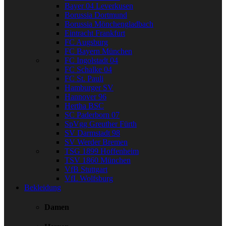
Bayer 04 Leverkusen
Borussia Dortmund
Borussia Mönchengladbach
Eintracht Frankfurt
FC Augsburg
FC Bayern München
FC Ingolstadt 04
FC Schalke 04
FC St. Pauli
Hamburger SV
Hannover 96
Hertha BSC
SC Paderborn 07
SpVgg Greuther Fürth
SV Darmstadt 98
SV Werder Bremen
TSG 1899 Hoffenheim
TSV 1860 München
VfB Stuttgart
VfL Wolfsburg
Bekleidung
Damen