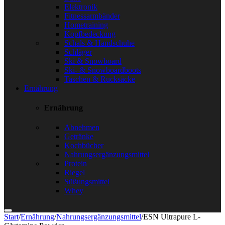
Elektronik
Fitnessarmbänder
Hometraining
Kopfbedeckung
Schals & Handschuhe
Schläger
Ski & Snowboard
Ski- & Snowboardboots
Taschen & Rucksäcke
Ernährung
Ernährung
Abnehmen
Getränke
Kochbücher
Nahrungsergänzungsmittel
Protein
Riegel
Süßungsmittel
Whey
Start
/
Ernährung
/
Nahrungsergänzungsmittel
/
ESN Ultrapure L-