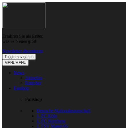
Skip
Skip
to
to
navigation
content
Erfahren Sie als Erster,
was es Neues gibt!
Newsletter abonnieren
Toggle navigation
MENU
MENU
News
Aktuelles
Ratgeber
Fanshop
Fanshop
Deutsche Nationalmannschaft
1. FC Köln
1. FC Nürnberg
1. FSV Mainz 05