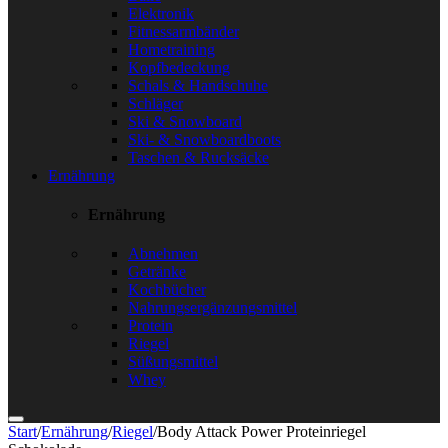
Elektronik
Fitnessarmbänder
Hometraining
Kopfbedeckung
Schals & Handschuhe
Schläger
Ski & Snowboard
Ski- & Snowboardboots
Taschen & Rucksäcke
Ernährung
Ernährung
Abnehmen
Getränke
Kochbücher
Nahrungsergänzungsmittel
Protein
Riegel
Süßungsmittel
Whey
Start
/
Ernährung
/
Riegel
/
Body Attack Power Proteinriegel