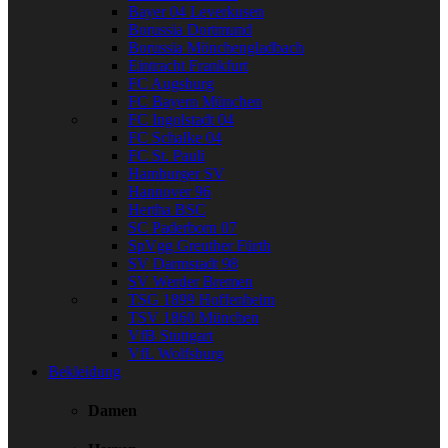
Bayer 04 Leverkusen
Borussia Dortmund
Borussia Mönchengladbach
Eintracht Frankfurt
FC Augsburg
FC Bayern München
FC Ingolstadt 04
FC Schalke 04
FC St. Pauli
Hamburger SV
Hannover 96
Hertha BSC
SC Paderborn 07
SpVgg Greuther Fürth
SV Darmstadt 98
SV Werder Bremen
TSG 1899 Hoffenheim
TSV 1860 München
VfB Stuttgart
VfL Wolfsburg
Bekleidung
Damen