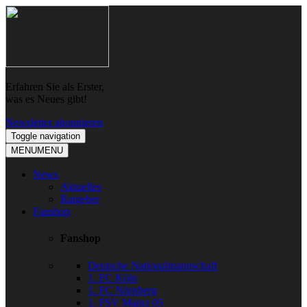
Skip
Skip
to
to
navigation
content
Erfahren Sie als Erster,
was es Neues gibt!
Newsletter abonnieren
Toggle navigation
MENU
MENU
News
Aktuelles
Ratgeber
Fanshop
Fanshop
Deutsche Nationalmannschaft
1. FC Köln
1. FC Nürnberg
1. FSV Mainz 05