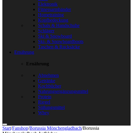
Elektronik
Fitnessarmbänder
Hometraining
Kopfbedeckung
Schals & Handschuhe
Schläger
Ski & Snowboard
Ski- & Snowboardboots
Taschen & Rucksäcke
Ernährung
Ernährung
Abnehmen
Getränke
Kochbücher
Nahrungsergänzungsmittel
Protein
Riegel
Süßungsmittel
Whey
Start
/
Fanshop
/
Borussia Mönchengladbach
/
Borussia