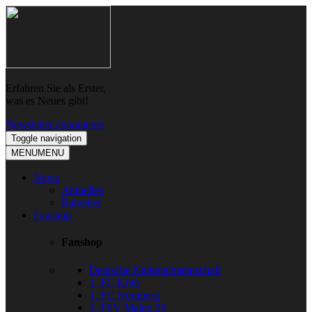
Skip
Skip
to
to
navigation
content
Erfahren Sie als Erster,
was es Neues gibt!
Newsletter abonnieren
Toggle navigation
MENU
MENU
News
Aktuelles
Ratgeber
Fanshop
Fanshop
Deutsche Nationalmannschaft
1. FC Köln
1. FC Nürnberg
1. FSV Mainz 05