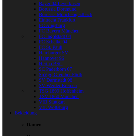
Bayer 04 Leverkusen
Borussia Dortmund
Borussia Mönchengladbach
Eintracht Frankfurt
FC Augsburg
FC Bayern München
FC Ingolstadt 04
FC Schalke 04
FC St. Pauli
Hamburger SV
Hannover 96
Hertha BSC
SC Paderborn 07
SpVgg Greuther Fürth
SV Darmstadt 98
SV Werder Bremen
TSG 1899 Hoffenheim
TSV 1860 München
VfB Stuttgart
VfL Wolfsburg
Bekleidung
Damen