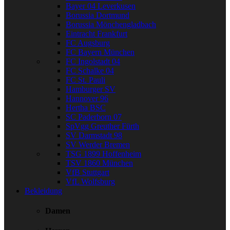
Bayer 04 Leverkusen
Borussia Dortmund
Borussia Mönchengladbach
Eintracht Frankfurt
FC Augsburg
FC Bayern München
FC Ingolstadt 04
FC Schalke 04
FC St. Pauli
Hamburger SV
Hannover 96
Hertha BSC
SC Paderborn 07
SpVgg Greuther Fürth
SV Darmstadt 98
SV Werder Bremen
TSG 1899 Hoffenheim
TSV 1860 München
VfB Stuttgart
VfL Wolfsburg
Bekleidung
Damen