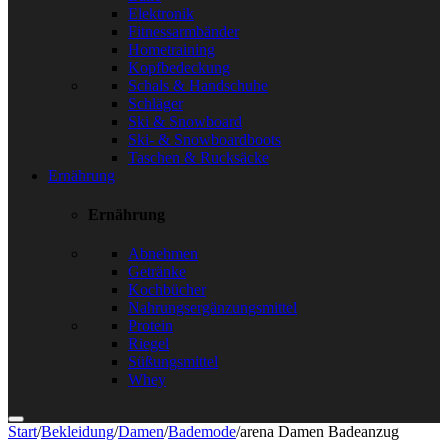
Elektronik
Fitnessarmbänder
Hometraining
Kopfbedeckung
Schals & Handschuhe
Schläger
Ski & Snowboard
Ski- & Snowboardboots
Taschen & Rucksäcke
Ernährung
Ernährung
Abnehmen
Getränke
Kochbücher
Nahrungsergänzungsmittel
Protein
Riegel
Süßungsmittel
Whey
Start
/
Bekleidung
/
Damen
/
Bademode
/
arena Damen Badeanzug