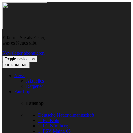
Skip
Skip
to
to
navigation
content
Erfahren Sie als Erster,
was es Neues gibt!
Newsletter abonnieren
Toggle navigation
MENU
MENU
News
Aktuelles
Ratgeber
Fanshop
Fanshop
Deutsche Nationalmannschaft
1. FC Köln
1. FC Nürnberg
1. FSV Mainz 05