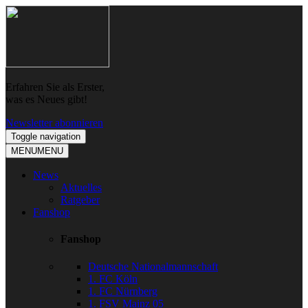
Skip
Skip
to
to
navigation
content
Erfahren Sie als Erster,
was es Neues gibt!
Newsletter abonnieren
Toggle navigation
MENU
MENU
News
Aktuelles
Ratgeber
Fanshop
Fanshop
Deutsche Nationalmannschaft
1. FC Köln
1. FC Nürnberg
1. FSV Mainz 05