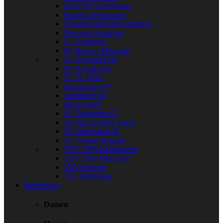
Bayer 04 Leverkusen
Borussia Dortmund
Borussia Mönchengladbach
Eintracht Frankfurt
FC Augsburg
FC Bayern München
FC Ingolstadt 04
FC Schalke 04
FC St. Pauli
Hamburger SV
Hannover 96
Hertha BSC
SC Paderborn 07
SpVgg Greuther Fürth
SV Darmstadt 98
SV Werder Bremen
TSG 1899 Hoffenheim
TSV 1860 München
VfB Stuttgart
VfL Wolfsburg
Bekleidung
Damen