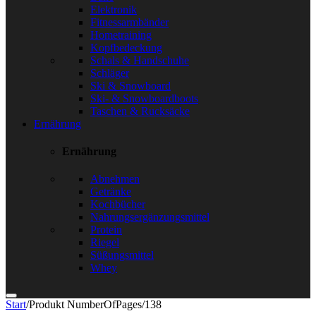
Elektronik
Fitnessarmbänder
Hometraining
Kopfbedeckung
Schals & Handschuhe
Schläger
Ski & Snowboard
Ski- & Snowboardboots
Taschen & Rucksäcke
Ernährung
Ernährung
Abnehmen
Getränke
Kochbücher
Nahrungsergänzungsmittel
Protein
Riegel
Süßungsmittel
Whey
Start
/
Produkt NumberOfPages
/
138