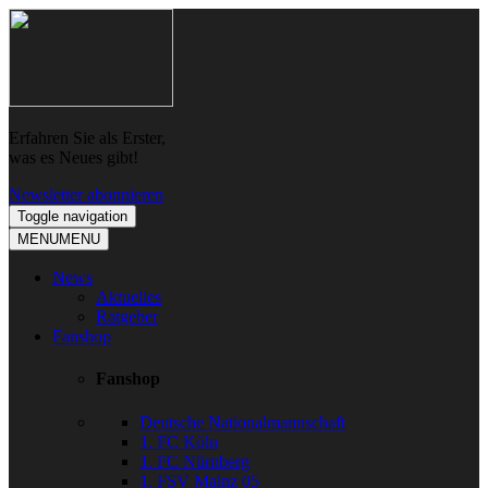
Skip
Skip
to
to
navigation
content
Erfahren Sie als Erster,
was es Neues gibt!
Newsletter abonnieren
Toggle navigation
MENU
MENU
News
Aktuelles
Ratgeber
Fanshop
Fanshop
Deutsche Nationalmannschaft
1. FC Köln
1. FC Nürnberg
1. FSV Mainz 05