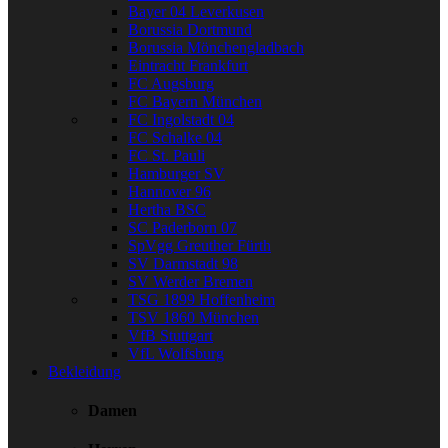
Bayer 04 Leverkusen
Borussia Dortmund
Borussia Mönchengladbach
Eintracht Frankfurt
FC Augsburg
FC Bayern München
FC Ingolstadt 04
FC Schalke 04
FC St. Pauli
Hamburger SV
Hannover 96
Hertha BSC
SC Paderborn 07
SpVgg Greuther Fürth
SV Darmstadt 98
SV Werder Bremen
TSG 1899 Hoffenheim
TSV 1860 München
VfB Stuttgart
VfL Wolfsburg
Bekleidung
Damen