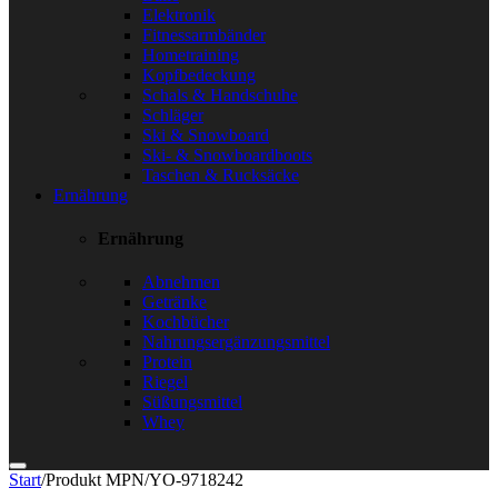
Elektronik
Fitnessarmbänder
Hometraining
Kopfbedeckung
Schals & Handschuhe
Schläger
Ski & Snowboard
Ski- & Snowboardboots
Taschen & Rucksäcke
Ernährung
Ernährung
Abnehmen
Getränke
Kochbücher
Nahrungsergänzungsmittel
Protein
Riegel
Süßungsmittel
Whey
Start
/
Produkt MPN
/
YO-9718242