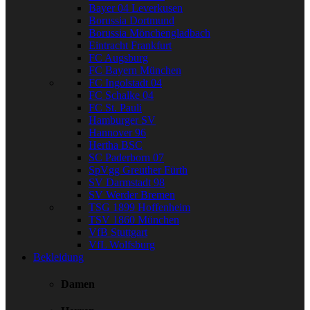
Bayer 04 Leverkusen
Borussia Dortmund
Borussia Mönchengladbach
Eintracht Frankfurt
FC Augsburg
FC Bayern München
FC Ingolstadt 04
FC Schalke 04
FC St. Pauli
Hamburger SV
Hannover 96
Hertha BSC
SC Paderborn 07
SpVgg Greuther Fürth
SV Darmstadt 98
SV Werder Bremen
TSG 1899 Hoffenheim
TSV 1860 München
VfB Stuttgart
VfL Wolfsburg
Bekleidung
Damen