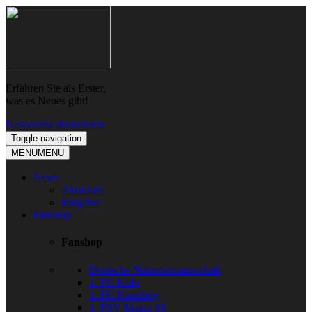
Skip
Skip
to
to
navigation
content
Erfahren Sie als Erster,
was es Neues gibt!
Newsletter abonnieren
Toggle navigation
MENU
MENU
News
Aktuelles
Ratgeber
Fanshop
Fanshop
Deutsche Nationalmannschaft
1. FC Köln
1. FC Nürnberg
1. FSV Mainz 05