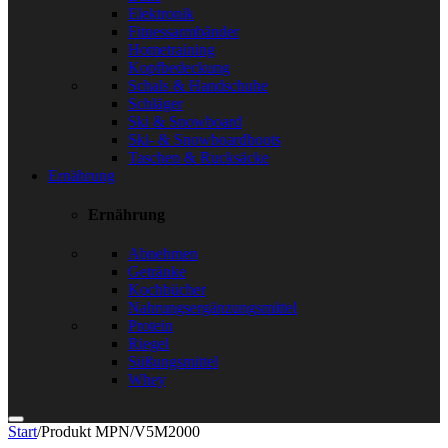
Elektronik
Fitnessarmbänder
Hometraining
Kopfbedeckung
Schals & Handschuhe
Schläger
Ski & Snowboard
Ski- & Snowboardboots
Taschen & Rucksäcke
Ernährung
Ernährung
Abnehmen
Getränke
Kochbücher
Nahrungsergänzungsmittel
Protein
Riegel
Süßungsmittel
Whey
Start
/
Produkt MPN
/
V5M2000