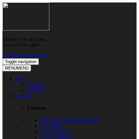
Skip
Skip
to
to
navigation
content
Erfahren Sie als Erster,
was es Neues gibt!
Newsletter abonnieren
Toggle navigation
MENU
MENU
News
Aktuelles
Ratgeber
Fanshop
Fanshop
Deutsche Nationalmannschaft
1. FC Köln
1. FC Nürnberg
1. FSV Mainz 05