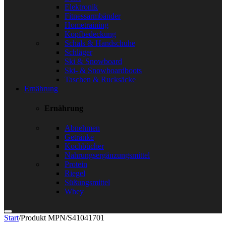
Elektronik
Fitnessarmbänder
Hometraining
Kopfbedeckung
Schals & Handschuhe
Schläger
Ski & Snowboard
Ski- & Snowboardboots
Taschen & Rucksäcke
Ernährung
Ernährung
Abnehmen
Getränke
Kochbücher
Nahrungsergänzungsmittel
Protein
Riegel
Süßungsmittel
Whey
Start
/
Produkt MPN
/
S41041701