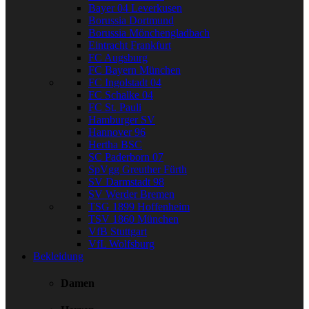
Bayer 04 Leverkusen
Borussia Dortmund
Borussia Mönchengladbach
Eintracht Frankfurt
FC Augsburg
FC Bayern München
FC Ingolstadt 04
FC Schalke 04
FC St. Pauli
Hamburger SV
Hannover 96
Hertha BSC
SC Paderborn 07
SpVgg Greuther Fürth
SV Darmstadt 98
SV Werder Bremen
TSG 1899 Hoffenheim
TSV 1860 München
VfB Stuttgart
VfL Wolfsburg
Bekleidung
Damen