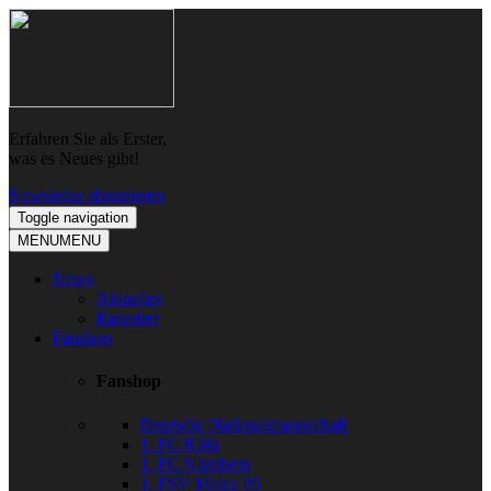
Skip
Skip
to
to
navigation
content
Erfahren Sie als Erster,
was es Neues gibt!
Newsletter abonnieren
Toggle navigation
MENU
MENU
News
Aktuelles
Ratgeber
Fanshop
Fanshop
Deutsche Nationalmannschaft
1. FC Köln
1. FC Nürnberg
1. FSV Mainz 05