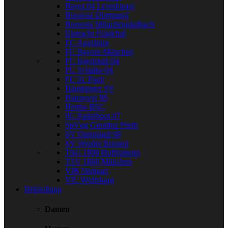
Bayer 04 Leverkusen
Borussia Dortmund
Borussia Mönchengladbach
Eintracht Frankfurt
FC Augsburg
FC Bayern München
FC Ingolstadt 04
FC Schalke 04
FC St. Pauli
Hamburger SV
Hannover 96
Hertha BSC
SC Paderborn 07
SpVgg Greuther Fürth
SV Darmstadt 98
SV Werder Bremen
TSG 1899 Hoffenheim
TSV 1860 München
VfB Stuttgart
VfL Wolfsburg
Bekleidung
Damen