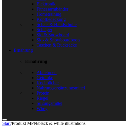
Elektronik
Fitnessarmbänder
Hometraining
Kopfbedeckung
Schals & Handschuhe
Schläger
Ski & Snowboard
Ski- & Snowboardboots
Taschen & Rucksäcke
Ernährung
Ernährung
Abnehmen
Getränke
Kochbücher
Nahrungsergänzungsmittel
Protein
Riegel
Süßungsmittel
Whey
Start
/
Produkt MPN
/
black & white illustrations