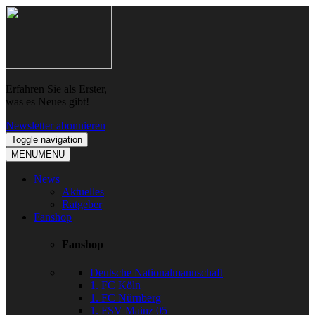
Skip
Skip
to
to
navigation
content
Erfahren Sie als Erster,
was es Neues gibt!
Newsletter abonnieren
Toggle navigation
MENU
MENU
News
Aktuelles
Ratgeber
Fanshop
Fanshop
Deutsche Nationalmannschaft
1. FC Köln
1. FC Nürnberg
1. FSV Mainz 05