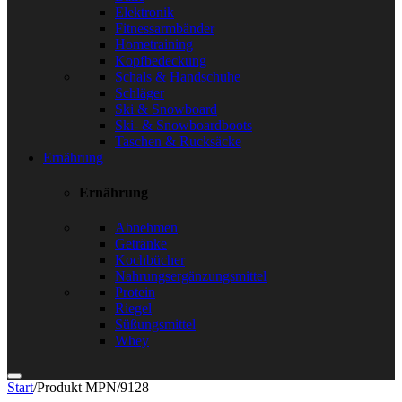
Elektronik
Fitnessarmbänder
Hometraining
Kopfbedeckung
Schals & Handschuhe
Schläger
Ski & Snowboard
Ski- & Snowboardboots
Taschen & Rucksäcke
Ernährung
Ernährung
Abnehmen
Getränke
Kochbücher
Nahrungsergänzungsmittel
Protein
Riegel
Süßungsmittel
Whey
Start
/
Produkt MPN
/
9128