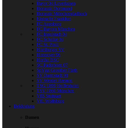
Bayer 04 Leverkusen
Borussia Dortmund
Borussia Mönchengladbach
Eintracht Frankfurt
FC Augsburg
FC Bayern München
FC Ingolstadt 04
FC Schalke 04
FC St. Pauli
Hamburger SV
Hannover 96
Hertha BSC
SC Paderborn 07
SpVgg Greuther Fürth
SV Darmstadt 98
SV Werder Bremen
TSG 1899 Hoffenheim
TSV 1860 München
VfB Stuttgart
VfL Wolfsburg
Bekleidung
Damen