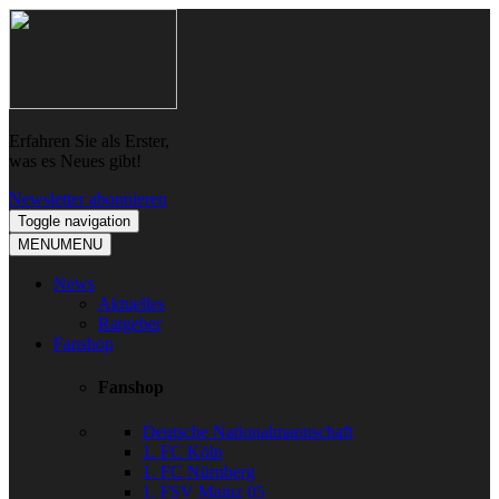
Skip
Skip
to
to
navigation
content
Erfahren Sie als Erster,
was es Neues gibt!
Newsletter abonnieren
Toggle navigation
MENU
MENU
News
Aktuelles
Ratgeber
Fanshop
Fanshop
Deutsche Nationalmannschaft
1. FC Köln
1. FC Nürnberg
1. FSV Mainz 05