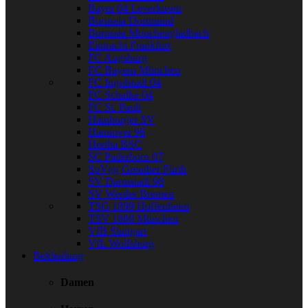
Bayer 04 Leverkusen
Borussia Dortmund
Borussia Mönchengladbach
Eintracht Frankfurt
FC Augsburg
FC Bayern München
FC Ingolstadt 04
FC Schalke 04
FC St. Pauli
Hamburger SV
Hannover 96
Hertha BSC
SC Paderborn 07
SpVgg Greuther Fürth
SV Darmstadt 98
SV Werder Bremen
TSG 1899 Hoffenheim
TSV 1860 München
VfB Stuttgart
VfL Wolfsburg
Bekleidung
Damen