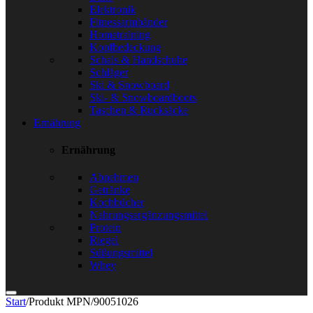
Elektronik
Fitnessarmbänder
Hometraining
Kopfbedeckung
Schals & Handschuhe
Schläger
Ski & Snowboard
Ski- & Snowboardboots
Taschen & Rucksäcke
Ernährung
Ernährung
Abnehmen
Getränke
Kochbücher
Nahrungsergänzungsmittel
Protein
Riegel
Süßungsmittel
Whey
Start
/
Produkt MPN
/
90051026