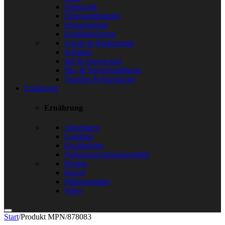
Elektronik
Fitnessarmbänder
Hometraining
Kopfbedeckung
Schals & Handschuhe
Schläger
Ski & Snowboard
Ski- & Snowboardboots
Taschen & Rucksäcke
Ernährung
Ernährung
Abnehmen
Getränke
Kochbücher
Nahrungsergänzungsmittel
Protein
Riegel
Süßungsmittel
Whey
Start
/
Produkt MPN
/
878083