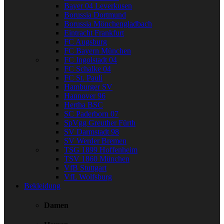
Bayer 04 Leverkusen
Borussia Dortmund
Borussia Mönchengladbach
Eintracht Frankfurt
FC Augsburg
FC Bayern München
FC Ingolstadt 04
FC Schalke 04
FC St. Pauli
Hamburger SV
Hannover 96
Hertha BSC
SC Paderborn 07
SpVgg Greuther Fürth
SV Darmstadt 98
SV Werder Bremen
TSG 1899 Hoffenheim
TSV 1860 München
VfB Stuttgart
VfL Wolfsburg
Bekleidung
Damen