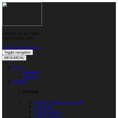
Skip
Skip
to
to
navigation
content
Erfahren Sie als Erster,
was es Neues gibt!
Newsletter abonnieren
Toggle navigation
MENU
MENU
News
Aktuelles
Ratgeber
Fanshop
Fanshop
Deutsche Nationalmannschaft
1. FC Köln
1. FC Nürnberg
1. FSV Mainz 05