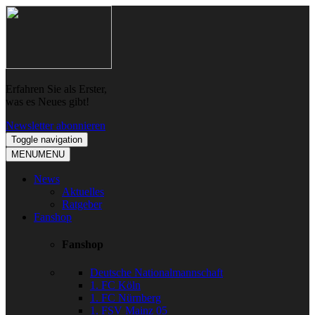
Skip
Skip
to
to
navigation
content
Erfahren Sie als Erster,
was es Neues gibt!
Newsletter abonnieren
Toggle navigation
MENU
MENU
News
Aktuelles
Ratgeber
Fanshop
Fanshop
Deutsche Nationalmannschaft
1. FC Köln
1. FC Nürnberg
1. FSV Mainz 05