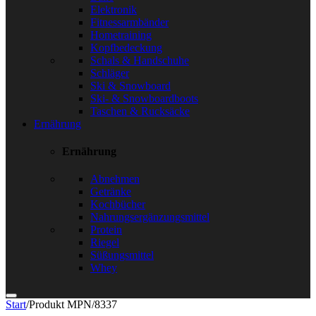
Elektronik
Fitnessarmbänder
Hometraining
Kopfbedeckung
Schals & Handschuhe
Schläger
Ski & Snowboard
Ski- & Snowboardboots
Taschen & Rucksäcke
Ernährung
Ernährung
Abnehmen
Getränke
Kochbücher
Nahrungsergänzungsmittel
Protein
Riegel
Süßungsmittel
Whey
Start
/
Produkt MPN
/
8337