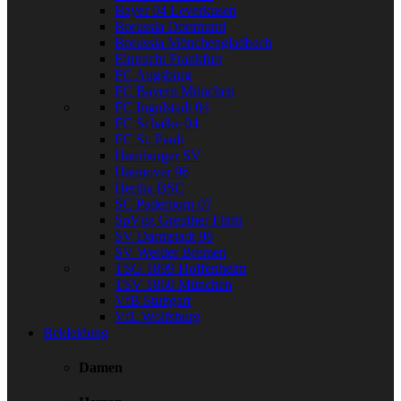
Bayer 04 Leverkusen
Borussia Dortmund
Borussia Mönchengladbach
Eintracht Frankfurt
FC Augsburg
FC Bayern München
FC Ingolstadt 04
FC Schalke 04
FC St. Pauli
Hamburger SV
Hannover 96
Hertha BSC
SC Paderborn 07
SpVgg Greuther Fürth
SV Darmstadt 98
SV Werder Bremen
TSG 1899 Hoffenheim
TSV 1860 München
VfB Stuttgart
VfL Wolfsburg
Bekleidung
Damen