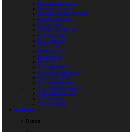
Bayer 04 Leverkusen
Borussia Dortmund
Borussia Mönchengladbach
Eintracht Frankfurt
FC Augsburg
FC Bayern München
FC Ingolstadt 04
FC Schalke 04
FC St. Pauli
Hamburger SV
Hannover 96
Hertha BSC
SC Paderborn 07
SpVgg Greuther Fürth
SV Darmstadt 98
SV Werder Bremen
TSG 1899 Hoffenheim
TSV 1860 München
VfB Stuttgart
VfL Wolfsburg
Bekleidung
Damen