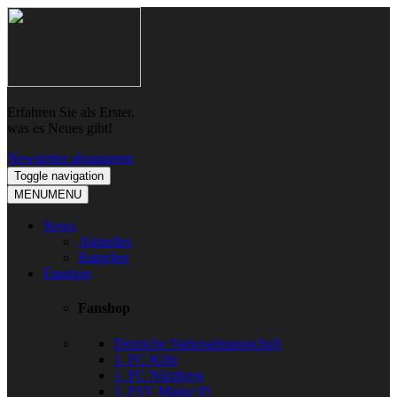
Skip
Skip
to
to
navigation
content
Erfahren Sie als Erster,
was es Neues gibt!
Newsletter abonnieren
Toggle navigation
MENU
MENU
News
Aktuelles
Ratgeber
Fanshop
Fanshop
Deutsche Nationalmannschaft
1. FC Köln
1. FC Nürnberg
1. FSV Mainz 05