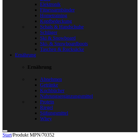
Elektronik
Fitnessarmbänder
Hometraining
Kopfbedeckung
Schals & Handschuhe
Schläger
Ski & Snowboard
Ski- & Snowboardboots
Taschen & Rucksäcke
Ernährung
Ernährung
Abnehmen
Getränke
Kochbücher
Nahrungsergänzungsmittel
Protein
Riegel
Süßungsmittel
Whey
Start
/
Produkt MPN
/
70352