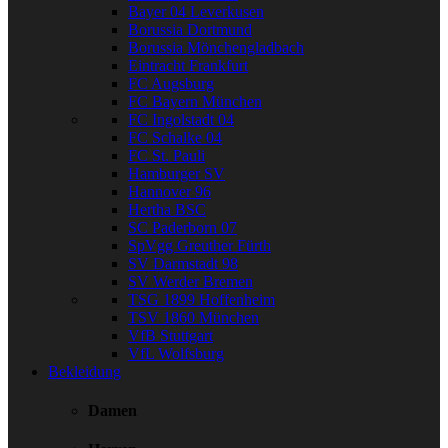
Bayer 04 Leverkusen
Borussia Dortmund
Borussia Mönchengladbach
Eintracht Frankfurt
FC Augsburg
FC Bayern München
FC Ingolstadt 04
FC Schalke 04
FC St. Pauli
Hamburger SV
Hannover 96
Hertha BSC
SC Paderborn 07
SpVgg Greuther Fürth
SV Darmstadt 98
SV Werder Bremen
TSG 1899 Hoffenheim
TSV 1860 München
VfB Stuttgart
VfL Wolfsburg
Bekleidung
Damen