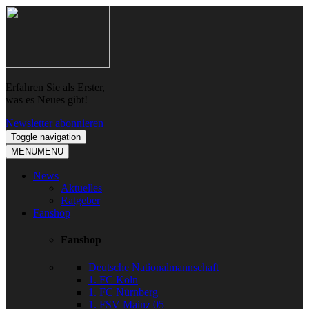
Skip
Skip
to
to
navigation
content
Erfahren Sie als Erster,
was es Neues gibt!
Newsletter abonnieren
Toggle navigation
MENU
MENU
News
Aktuelles
Ratgeber
Fanshop
Fanshop
Deutsche Nationalmannschaft
1. FC Köln
1. FC Nürnberg
1. FSV Mainz 05