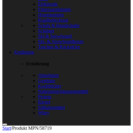
Elektronik
Fitnessarmbänder
Hometraining
Kopfbedeckung
Schals & Handschuhe
Schläger
Ski & Snowboard
Ski- & Snowboardboots
Taschen & Rucksäcke
Ernährung
Ernährung
Abnehmen
Getränke
Kochbücher
Nahrungsergänzungsmittel
Protein
Riegel
Süßungsmittel
Whey
Start
/
Produkt MPN
/
58719