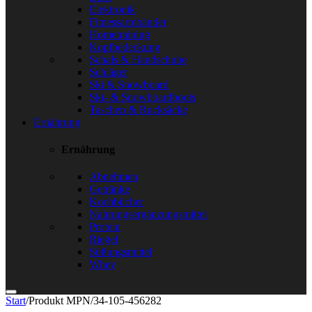
Elektronik
Fitnessarmbänder
Hometraining
Kopfbedeckung
Schals & Handschuhe
Schläger
Ski & Snowboard
Ski- & Snowboardboots
Taschen & Rucksäcke
Ernährung
Ernährung
Abnehmen
Getränke
Kochbücher
Nahrungsergänzungsmittel
Protein
Riegel
Süßungsmittel
Whey
Start
/
Produkt MPN
/
34-105-456282