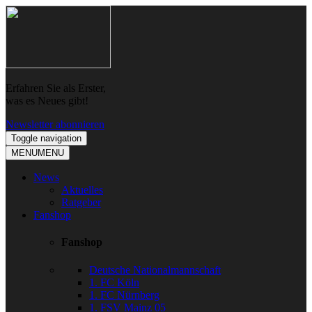
Skip
Skip
to
to
navigation
content
Erfahren Sie als Erster,
was es Neues gibt!
Newsletter abonnieren
Toggle navigation
MENU
MENU
News
Aktuelles
Ratgeber
Fanshop
Fanshop
Deutsche Nationalmannschaft
1. FC Köln
1. FC Nürnberg
1. FSV Mainz 05