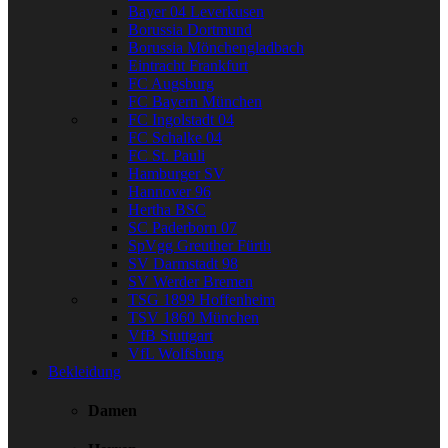
Bayer 04 Leverkusen
Borussia Dortmund
Borussia Mönchengladbach
Eintracht Frankfurt
FC Augsburg
FC Bayern München
FC Ingolstadt 04
FC Schalke 04
FC St. Pauli
Hamburger SV
Hannover 96
Hertha BSC
SC Paderborn 07
SpVgg Greuther Fürth
SV Darmstadt 98
SV Werder Bremen
TSG 1899 Hoffenheim
TSV 1860 München
VfB Stuttgart
VfL Wolfsburg
Bekleidung
Damen