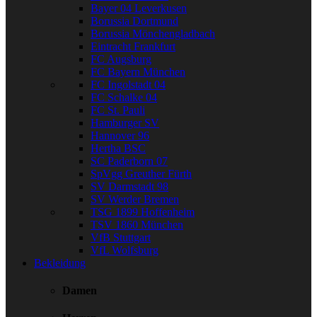
Bayer 04 Leverkusen
Borussia Dortmund
Borussia Mönchengladbach
Eintracht Frankfurt
FC Augsburg
FC Bayern München
FC Ingolstadt 04
FC Schalke 04
FC St. Pauli
Hamburger SV
Hannover 96
Hertha BSC
SC Paderborn 07
SpVgg Greuther Fürth
SV Darmstadt 98
SV Werder Bremen
TSG 1899 Hoffenheim
TSV 1860 München
VfB Stuttgart
VfL Wolfsburg
Bekleidung
Damen