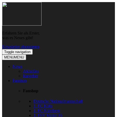
Skip
Skip
to
to
navigation
content
Erfahren Sie als Erster,
was es Neues gibt!
Newsletter abonnieren
Toggle navigation
MENU
MENU
News
Aktuelles
Ratgeber
Fanshop
Fanshop
Deutsche Nationalmannschaft
1. FC Köln
1. FC Nürnberg
1. FSV Mainz 05