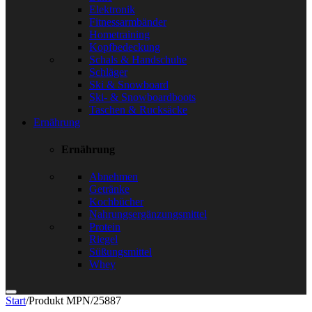
Elektronik
Fitnessarmbänder
Hometraining
Kopfbedeckung
Schals & Handschuhe
Schläger
Ski & Snowboard
Ski- & Snowboardboots
Taschen & Rucksäcke
Ernährung
Ernährung
Abnehmen
Getränke
Kochbücher
Nahrungsergänzungsmittel
Protein
Riegel
Süßungsmittel
Whey
Start
/
Produkt MPN
/
25887