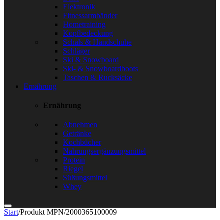
Elektronik
Fitnessarmbänder
Hometraining
Kopfbedeckung
Schals & Handschuhe
Schläger
Ski & Snowboard
Ski- & Snowboardboots
Taschen & Rucksäcke
Ernährung
Ernährung
Abnehmen
Getränke
Kochbücher
Nahrungsergänzungsmittel
Protein
Riegel
Süßungsmittel
Whey
Start
/
Produkt MPN
/
2000365100009