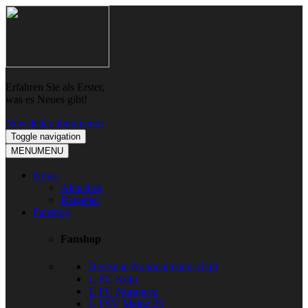
Skip
Skip
to
to
navigation
content
Erfahren Sie als Erster,
was es Neues gibt!
Newsletter abonnieren
Toggle navigation
MENU
MENU
News
Aktuelles
Ratgeber
Fanshop
Fanshop
Deutsche Nationalmannschaft
1. FC Köln
1. FC Nürnberg
1. FSV Mainz 05