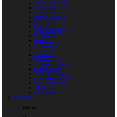
Bayer 04 Leverkusen
Borussia Dortmund
Borussia Mönchengladbach
Eintracht Frankfurt
FC Augsburg
FC Bayern München
FC Ingolstadt 04
FC Schalke 04
FC St. Pauli
Hamburger SV
Hannover 96
Hertha BSC
SC Paderborn 07
SpVgg Greuther Fürth
SV Darmstadt 98
SV Werder Bremen
TSG 1899 Hoffenheim
TSV 1860 München
VfB Stuttgart
VfL Wolfsburg
Bekleidung
Damen