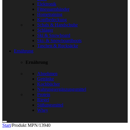
Elektronik
Fitnessarmbänder
Hometraining
Kopfbedeckung
Schals & Handschuhe
Schläger
Ski & Snowboard
Ski- & Snowboardboots
Taschen & Rucksäcke
Ernährung
Ernährung
Abnehmen
Getränke
Kochbücher
Nahrungsergänzungsmittel
Protein
Riegel
Süßungsmittel
Whey
Start
/
Produkt MPN
/
13940