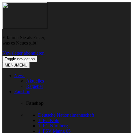
Skip
Skip
to
to
navigation
content
Erfahren Sie als Erster,
was es Neues gibt!
Newsletter abonnieren
Toggle navigation
MENU
MENU
News
Aktuelles
Ratgeber
Fanshop
Fanshop
Deutsche Nationalmannschaft
1. FC Köln
1. FC Nürnberg
1. FSV Mainz 05