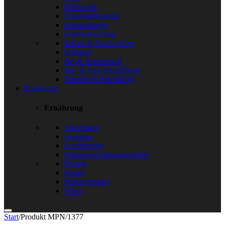
Elektronik
Fitnessarmbänder
Hometraining
Kopfbedeckung
Schals & Handschuhe
Schläger
Ski & Snowboard
Ski- & Snowboardboots
Taschen & Rucksäcke
Ernährung
Ernährung
Abnehmen
Getränke
Kochbücher
Nahrungsergänzungsmittel
Protein
Riegel
Süßungsmittel
Whey
Start
/
Produkt MPN
/
1377