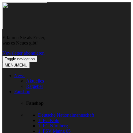
Skip
Skip
to
to
navigation
content
Erfahren Sie als Erster,
was es Neues gibt!
Newsletter abonnieren
Toggle navigation
MENU
MENU
News
Aktuelles
Ratgeber
Fanshop
Fanshop
Deutsche Nationalmannschaft
1. FC Köln
1. FC Nürnberg
1. FSV Mainz 05