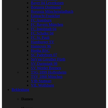
Bayer 04 Leverkusen
Borussia Dortmund
Borussia Mönchengladbach
Eintracht Frankfurt
FC Augsburg
FC Bayern München
FC Ingolstadt 04
FC Schalke 04
FC St. Pauli
Hamburger SV
Hannover 96
Hertha BSC
SC Paderborn 07
SpVgg Greuther Fürth
SV Darmstadt 98
SV Werder Bremen
TSG 1899 Hoffenheim
TSV 1860 München
VfB Stuttgart
VfL Wolfsburg
Bekleidung
Damen