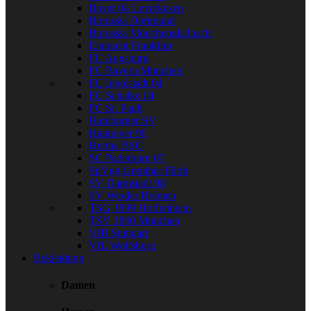
Bayer 04 Leverkusen
Borussia Dortmund
Borussia Mönchengladbach
Eintracht Frankfurt
FC Augsburg
FC Bayern München
FC Ingolstadt 04
FC Schalke 04
FC St. Pauli
Hamburger SV
Hannover 96
Hertha BSC
SC Paderborn 07
SpVgg Greuther Fürth
SV Darmstadt 98
SV Werder Bremen
TSG 1899 Hoffenheim
TSV 1860 München
VfB Stuttgart
VfL Wolfsburg
Bekleidung
Damen