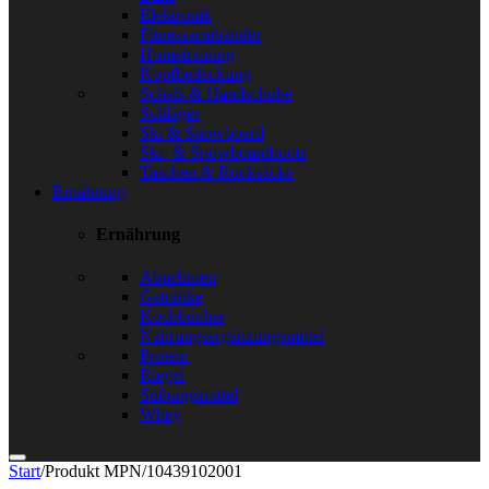
Elektronik
Fitnessarmbänder
Hometraining
Kopfbedeckung
Schals & Handschuhe
Schläger
Ski & Snowboard
Ski- & Snowboardboots
Taschen & Rucksäcke
Ernährung
Ernährung
Abnehmen
Getränke
Kochbücher
Nahrungsergänzungsmittel
Protein
Riegel
Süßungsmittel
Whey
Start
/
Produkt MPN
/
10439102001