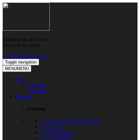
Skip
Skip
to
to
navigation
content
Erfahren Sie als Erster,
was es Neues gibt!
Newsletter abonnieren
Toggle navigation
MENU
MENU
News
Aktuelles
Ratgeber
Fanshop
Fanshop
Deutsche Nationalmannschaft
1. FC Köln
1. FC Nürnberg
1. FSV Mainz 05