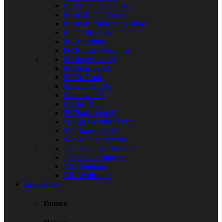
Bayer 04 Leverkusen
Borussia Dortmund
Borussia Mönchengladbach
Eintracht Frankfurt
FC Augsburg
FC Bayern München
FC Ingolstadt 04
FC Schalke 04
FC St. Pauli
Hamburger SV
Hannover 96
Hertha BSC
SC Paderborn 07
SpVgg Greuther Fürth
SV Darmstadt 98
SV Werder Bremen
TSG 1899 Hoffenheim
TSV 1860 München
VfB Stuttgart
VfL Wolfsburg
Bekleidung
Damen