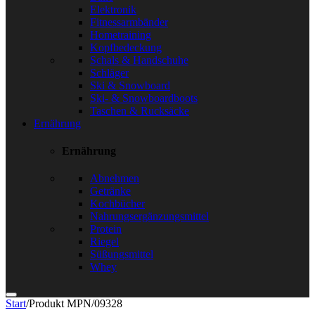
Elektronik
Fitnessarmbänder
Hometraining
Kopfbedeckung
Schals & Handschuhe
Schläger
Ski & Snowboard
Ski- & Snowboardboots
Taschen & Rucksäcke
Ernährung
Ernährung
Abnehmen
Getränke
Kochbücher
Nahrungsergänzungsmittel
Protein
Riegel
Süßungsmittel
Whey
Start
/
Produkt MPN
/
09328