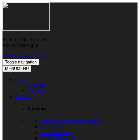
Skip
Skip
to
to
navigation
content
Erfahren Sie als Erster,
was es Neues gibt!
Newsletter abonnieren
Toggle navigation
MENU
MENU
News
Aktuelles
Ratgeber
Fanshop
Fanshop
Deutsche Nationalmannschaft
1. FC Köln
1. FC Nürnberg
1. FSV Mainz 05