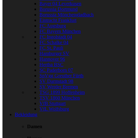
Bayer 04 Leverkusen
Borussia Dortmund
Borussia Mönchengladbach
Eintracht Frankfurt
FC Augsburg
FC Bayern München
FC Ingolstadt 04
FC Schalke 04
FC St. Pauli
Hamburger SV
Hannover 96
Hertha BSC
SC Paderborn 07
SpVgg Greuther Fürth
SV Darmstadt 98
SV Werder Bremen
TSG 1899 Hoffenheim
TSV 1860 München
VfB Stuttgart
VfL Wolfsburg
Bekleidung
Damen