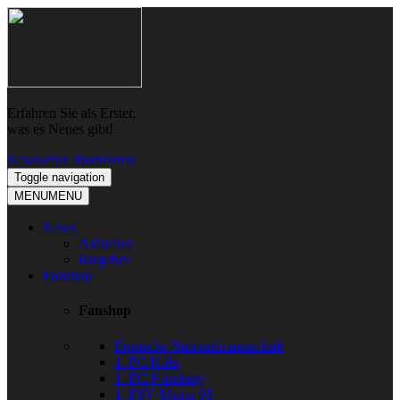
Skip
Skip
to
to
navigation
content
Erfahren Sie als Erster,
was es Neues gibt!
Newsletter abonnieren
Toggle navigation
MENU
MENU
News
Aktuelles
Ratgeber
Fanshop
Fanshop
Deutsche Nationalmannschaft
1. FC Köln
1. FC Nürnberg
1. FSV Mainz 05