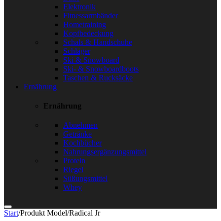
Elektronik
Fitnessarmbänder
Hometraining
Kopfbedeckung
Schals & Handschuhe
Schläger
Ski & Snowboard
Ski- & Snowboardboots
Taschen & Rucksäcke
Ernährung
Ernährung
Abnehmen
Getränke
Kochbücher
Nahrungsergänzungsmittel
Protein
Riegel
Süßungsmittel
Whey
Start
/
Produkt Model
/
Radical Jr