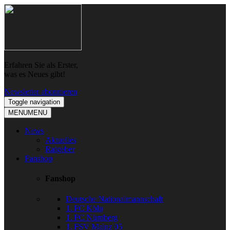
Skip
Skip
to
to
navigation
content
Erfahren Sie als Erster,
was es Neues gibt!
Newsletter abonnieren
Toggle navigation
MENU
MENU
News
Aktuelles
Ratgeber
Fanshop
Fanshop
Deutsche Nationalmannschaft
1. FC Köln
1. FC Nürnberg
1. FSV Mainz 05