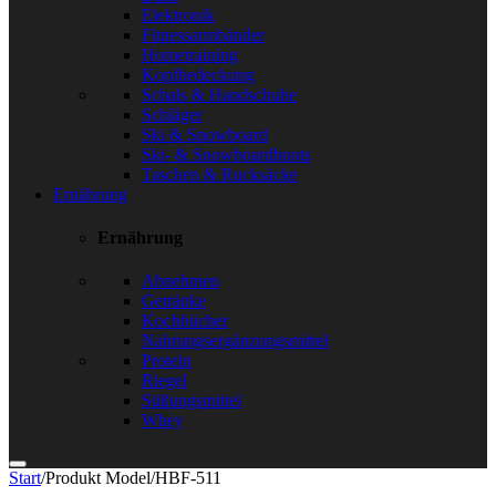
Elektronik
Fitnessarmbänder
Hometraining
Kopfbedeckung
Schals & Handschuhe
Schläger
Ski & Snowboard
Ski- & Snowboardboots
Taschen & Rucksäcke
Ernährung
Ernährung
Abnehmen
Getränke
Kochbücher
Nahrungsergänzungsmittel
Protein
Riegel
Süßungsmittel
Whey
Start
/
Produkt Model
/
HBF-511