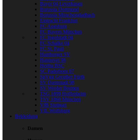
Bayer 04 Leverkusen
Borussia Dortmund
Borussia Mönchengladbach
Eintracht Frankfurt
FC Augsburg
FC Bayern München
FC Ingolstadt 04
FC Schalke 04
FC St. Pauli
Hamburger SV
Hannover 96
Hertha BSC
SC Paderborn 07
SpVgg Greuther Fürth
SV Darmstadt 98
SV Werder Bremen
TSG 1899 Hoffenheim
TSV 1860 München
VfB Stuttgart
VfL Wolfsburg
Bekleidung
Damen