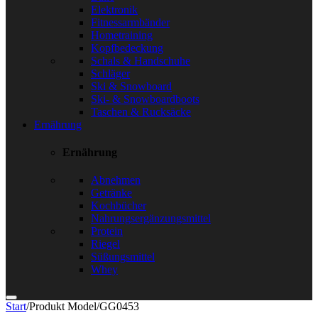
Elektronik
Fitnessarmbänder
Hometraining
Kopfbedeckung
Schals & Handschuhe
Schläger
Ski & Snowboard
Ski- & Snowboardboots
Taschen & Rucksäcke
Ernährung
Ernährung
Abnehmen
Getränke
Kochbücher
Nahrungsergänzungsmittel
Protein
Riegel
Süßungsmittel
Whey
Start
/
Produkt Model
/
GG0453