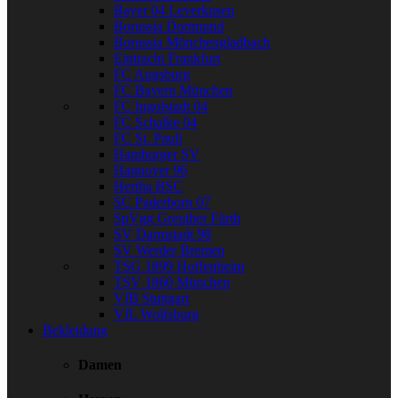
Bayer 04 Leverkusen
Borussia Dortmund
Borussia Mönchengladbach
Eintracht Frankfurt
FC Augsburg
FC Bayern München
FC Ingolstadt 04
FC Schalke 04
FC St. Pauli
Hamburger SV
Hannover 96
Hertha BSC
SC Paderborn 07
SpVgg Greuther Fürth
SV Darmstadt 98
SV Werder Bremen
TSG 1899 Hoffenheim
TSV 1860 München
VfB Stuttgart
VfL Wolfsburg
Bekleidung
Damen