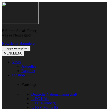
Skip
Skip
to
to
navigation
content
Erfahren Sie als Erster,
was es Neues gibt!
Newsletter abonnieren
Toggle navigation
MENU
MENU
News
Aktuelles
Ratgeber
Fanshop
Fanshop
Deutsche Nationalmannschaft
1. FC Köln
1. FC Nürnberg
1. FSV Mainz 05