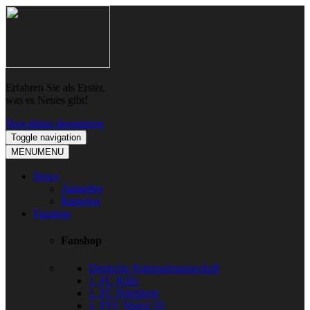
Skip
Skip
to
to
navigation
content
Erfahren Sie als Erster,
was es Neues gibt!
Newsletter abonnieren
Toggle navigation
MENU
MENU
News
Aktuelles
Ratgeber
Fanshop
Fanshop
Deutsche Nationalmannschaft
1. FC Köln
1. FC Nürnberg
1. FSV Mainz 05