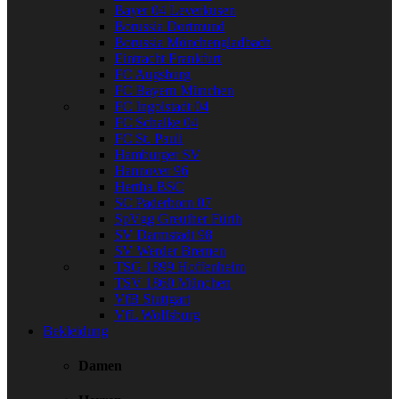
Bayer 04 Leverkusen
Borussia Dortmund
Borussia Mönchengladbach
Eintracht Frankfurt
FC Augsburg
FC Bayern München
FC Ingolstadt 04
FC Schalke 04
FC St. Pauli
Hamburger SV
Hannover 96
Hertha BSC
SC Paderborn 07
SpVgg Greuther Fürth
SV Darmstadt 98
SV Werder Bremen
TSG 1899 Hoffenheim
TSV 1860 München
VfB Stuttgart
VfL Wolfsburg
Bekleidung
Damen