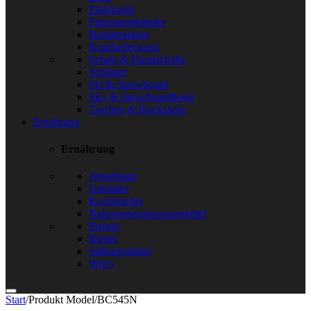
Elektronik
Fitnessarmbänder
Hometraining
Kopfbedeckung
Schals & Handschuhe
Schläger
Ski & Snowboard
Ski- & Snowboardboots
Taschen & Rucksäcke
Ernährung
Ernährung
Abnehmen
Getränke
Kochbücher
Nahrungsergänzungsmittel
Protein
Riegel
Süßungsmittel
Whey
Start
/
Produkt Model
/
BC545N