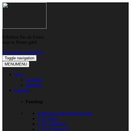
Skip
Skip
to
to
navigation
content
Erfahren Sie als Erster,
was es Neues gibt!
Newsletter abonnieren
Toggle navigation
MENU
MENU
News
Aktuelles
Ratgeber
Fanshop
Fanshop
Deutsche Nationalmannschaft
1. FC Köln
1. FC Nürnberg
1. FSV Mainz 05