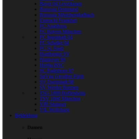
Bayer 04 Leverkusen
Borussia Dortmund
Borussia Mönchengladbach
Eintracht Frankfurt
FC Augsburg
FC Bayern München
FC Ingolstadt 04
FC Schalke 04
FC St. Pauli
Hamburger SV
Hannover 96
Hertha BSC
SC Paderborn 07
SpVgg Greuther Fürth
SV Darmstadt 98
SV Werder Bremen
TSG 1899 Hoffenheim
TSV 1860 München
VfB Stuttgart
VfL Wolfsburg
Bekleidung
Damen