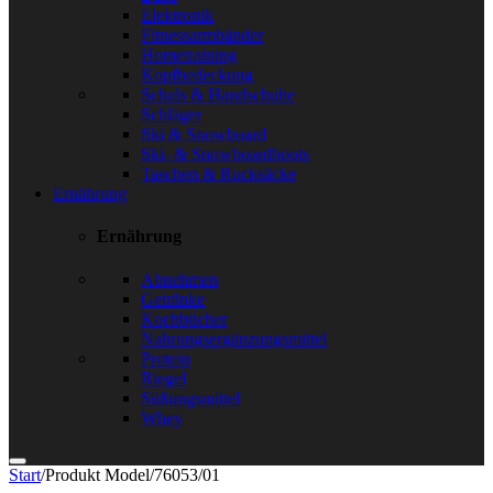
Elektronik
Fitnessarmbänder
Hometraining
Kopfbedeckung
Schals & Handschuhe
Schläger
Ski & Snowboard
Ski- & Snowboardboots
Taschen & Rucksäcke
Ernährung
Ernährung
Abnehmen
Getränke
Kochbücher
Nahrungsergänzungsmittel
Protein
Riegel
Süßungsmittel
Whey
Start
/
Produkt Model
/
76053/01